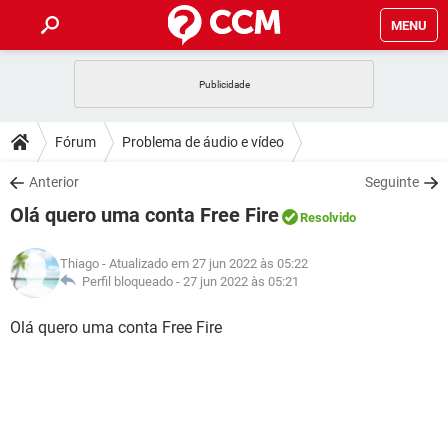
MENU
INÍCIO
JOGOS
WHATSAPP
DICAS
Fórum
Problema de áudio e vídeo
CELULAR
FACEBOOK
JOGOS
WHATSAPP
DOWNLOADS
Anterior
Seguinte
OUTLOOK
EXCEL
CELULAR
FACEBOOK
Olá quero uma conta Free Fire
INSTAGRAM
JOGOS
GMAIL
WHATSAPP
Resolvido
FÓRUM
OUTLOOK
EXCEL
GUIA DE COMPRAS
CELULAR
FACEBOOK
Thiago
- Atualizado em 27 jun 2022 às 05:22
INSTAGRAM
JOGOS
GMAIL
WHATSAPP
GLOSSÁRIO
Perfil bloqueado -
27 jun 2022 às 05:21
OUTLOOK
EXCEL
GUIA DE COMPRAS
CELULAR
FACEBOOK
INSTAGRAM
JOGOS
GMAIL
WHATSAPP
Olá quero uma conta Free Fire
OUTLOOK
EXCEL
GUIA DE COMPRAS
CELULAR
FACEBOOK
INSTAGRAM
GMAIL
OUTLOOK
EXCEL
GUIA DE COMPRAS
INSTAGRAM
GMAIL