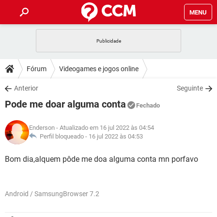
MENU
INÍCIO
JOGOS
WHATSAPP
DICAS
Fórum
Videogames e jogos online
CELULAR
FACEBOOK
JOGOS
WHATSAPP
DOWNLOADS
Anterior
Seguinte
OUTLOOK
EXCEL
CELULAR
FACEBOOK
Pode me doar alguma conta
INSTAGRAM
JOGOS
GMAIL
WHATSAPP
Fechado
FÓRUM
OUTLOOK
EXCEL
GUIA DE COMPRAS
CELULAR
FACEBOOK
Enderson
- Atualizado em 16 jul 2022 às 04:54
INSTAGRAM
JOGOS
GMAIL
WHATSAPP
GLOSSÁRIO
Perfil bloqueado -
16 jul 2022 às 04:53
OUTLOOK
EXCEL
GUIA DE COMPRAS
CELULAR
FACEBOOK
INSTAGRAM
JOGOS
GMAIL
WHATSAPP
Bom dia,alquem pôde me doa alguma conta mn porfavo
OUTLOOK
EXCEL
GUIA DE COMPRAS
CELULAR
FACEBOOK
INSTAGRAM
GMAIL
OUTLOOK
EXCEL
Android / SamsungBrowser 7.2
GUIA DE COMPRAS
INSTAGRAM
GMAIL