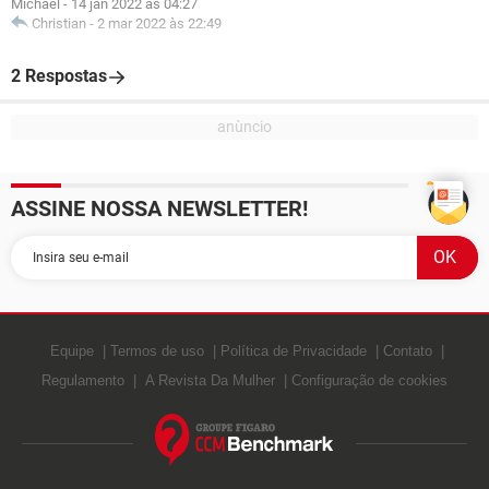
Michael
-
14 jan 2022 às 04:27
Christian
-
2 mar 2022 às 22:49
2 Respostas
ASSINE NOSSA NEWSLETTER!
Equipe
Termos de uso
Política de Privacidade
Contato
Regulamento
A Revista Da Mulher
Configuração de cookies