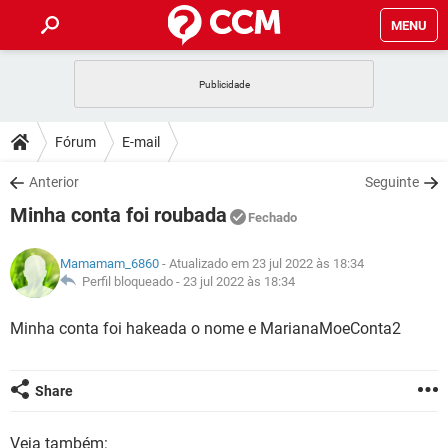
MENU
INÍCIO
JOGOS
WHATSAPP
DICAS
Fórum
E-mail
CELULAR
FACEBOOK
JOGOS
WHATSAPP
DOWNLOADS
Anterior
Seguinte
OUTLOOK
EXCEL
CELULAR
FACEBOOK
Minha conta foi roubada
INSTAGRAM
JOGOS
GMAIL
WHATSAPP
Fechado
FÓRUM
OUTLOOK
EXCEL
GUIA DE COMPRAS
CELULAR
FACEBOOK
Mamamam_6860
- Atualizado em 23 jul 2022 às 18:34
INSTAGRAM
JOGOS
GMAIL
WHATSAPP
GLOSSÁRIO
Perfil bloqueado -
23 jul 2022 às 18:34
OUTLOOK
EXCEL
GUIA DE COMPRAS
CELULAR
FACEBOOK
INSTAGRAM
JOGOS
GMAIL
WHATSAPP
Minha conta foi hakeada o nome e MarianaMoeConta2
OUTLOOK
EXCEL
GUIA DE COMPRAS
CELULAR
FACEBOOK
INSTAGRAM
GMAIL
OUTLOOK
EXCEL
Share
GUIA DE COMPRAS
INSTAGRAM
GMAIL
Veja também: