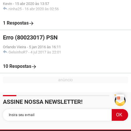
Kevin
-
15 abr 2020 às 13:57
ninha25
-
16 abr 2020 às 02:56
1 Respostas
Erro (80023017) PSN
Orlando Vieira
-
5 jan 2016 às 16:11
GelsinhoR7
-
4 jul 2017 às 22:01
10 Respostas
ASSINE NOSSA NEWSLETTER!