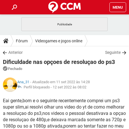
MENU
INÍCIO
JOGOS
WHATSAPP
DICAS
Fórum
Videogames e jogos online
CELULAR
FACEBOOK
JOGOS
WHATSAPP
DOWNLOADS
Anterior
Seguinte
OUTLOOK
EXCEL
CELULAR
FACEBOOK
Dificuldade nas opçoes de resoluçao do ps3
INSTAGRAM
JOGOS
GMAIL
WHATSAPP
FÓRUM
OUTLOOK
EXCEL
Fechado
GUIA DE COMPRAS
CELULAR
FACEBOOK
INSTAGRAM
JOGOS
GMAIL
WHATSAPP
GLOSSÁRIO
OUTLOOK
Ana_31
- Atualizado em 11 set 2022 às 14:28
EXCEL
GUIA DE COMPRAS
CELULAR
FACEBOOK
Perfil bloqueado -
12 set 2022 às 08:02
INSTAGRAM
JOGOS
GMAIL
WHATSAPP
OUTLOOK
EXCEL
Eai gente,bom e o seguinte recentemente comprei um ps3
GUIA DE COMPRAS
CELULAR
FACEBOOK
super slim,ai resolvi olhar uns video do yt de como melhorar
INSTAGRAM
GMAIL
OUTLOOK
EXCEL
a resoluçao do ps3,nos videos o pessoal desativava a opçao
GUIA DE COMPRAS
de resoluçao de 480p,e deixava marcada somente as 720p e
INSTAGRAM
GMAIL
1080p ou so a 1080p ativada,porem ao tentar fazer no meu