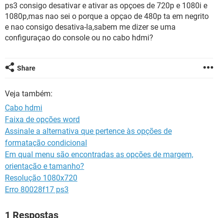
GUIA DE COMPRAS
ps3 consigo desativar e ativar as opçoes de 720p e 1080i e
1080p,mas nao sei o porque a opçao de 480p ta em negrito
e nao consigo desativa-la,sabem me dizer se uma
configuraçao do console ou no cabo hdmi?
Share
Veja também:
Cabo hdmi
Faixa de opções word
Assinale a alternativa que pertence às opções de
formatação condicional
Em qual menu são encontradas as opções de margem,
orientação e tamanho?
Resolução 1080x720
Erro 80028f17 ps3
1 Respostas