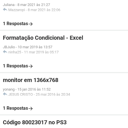
Juliana
-
8 mar 2021 às 21:27
Mazzaropi
-
8 mar 2021 às 22:06
1 Respostas
Formatação Condicional - Excel
JBJulio
-
10 mar 2019 às 13:57
ninha25
-
11 mar 2019 às 05:17
1 Respostas
monitor em 1366x768
yonang
-
15 jan 2016 às 11:52
JESUS CRISTO
-
25 mai 2016 às 20:34
1 Respostas
Código 80023017 no PS3