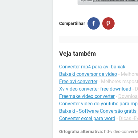
Compartilhar
Veja também
Converter mp4 para avi baixaki
Baixaki conversor de video
- Melhor
Free avi converter
- Melhores respos
Xv video converter free download
-
D
Freemake video converter
-
Download
Converter video do youtube para m
Baixaki - Software Conversão grátis
Converter excel para word
-
Dicas -E
Ortografia alternativa:
hd-video-converte