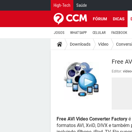
High-Tech
Saúde
FÓRUM
DICAS
JOGOS
WHATSAPP
CELULAR
FACEBOOK
Downloads
Vídeo
Convers
Free AV
Editor:
video
Free AVI Video Converter Factory
é 
formatos AVI, XviD, DIVX e também pe
incluindo iPhone, iPad, TV. Ele sup