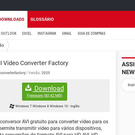
DOWNLOADS
GLOSSÁRIO
OUTLOOK
EXCEL
INSTAGRAM
GMAIL
GUIA DE COMPRAS
ão
I Video Converter Factory
ASS
NEW
converterfactory
Versão:
2020
Download
Freeware
(80,42 MB)
Windows 7 Windows 8 Windows 10
-
Inglês
conversor AVI gratuito para converter vídeo para os
rmite transmitir vídeo para vários dispositivos,
orta conversões do formato AVI para HD AVI, HD