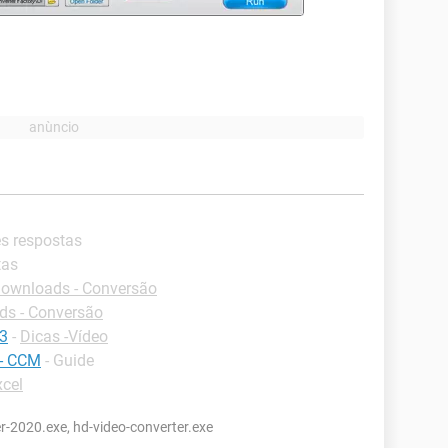
es respostas
tas
ownloads - Conversão
s - Conversão
p3
-
Dicas -Vídeo
 - CCM
- Guide
xcel
r-2020.exe, hd-video-converter.exe