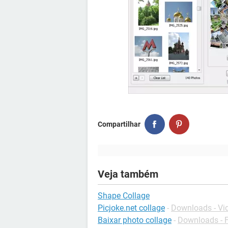
Compartilhar
Veja também
Shape Collage
Picjoke.net collage
-
Downloads - Vid
Baixar photo collage
-
Downloads - 