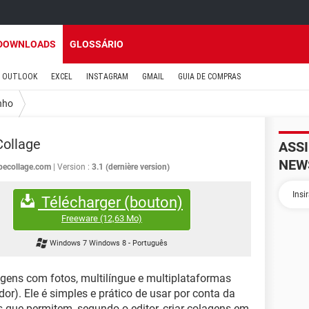
DOWNLOADS
GLOSSÁRIO
OUTLOOK
EXCEL
INSTAGRAM
GMAIL
GUIA DE COMPRAS
nho
ollage
ASS
NEW
pecollage.com
Version :
3.1 (dernière version)
Télécharger (bouton)
Freeware
(12,63 Mo)
Windows 7 Windows 8
-
Português
gens com fotos, multilíngue e multiplataformas
r). Ele é simples e prático de usar por conta da
 que permitem, segundo o editor, criar colagens em