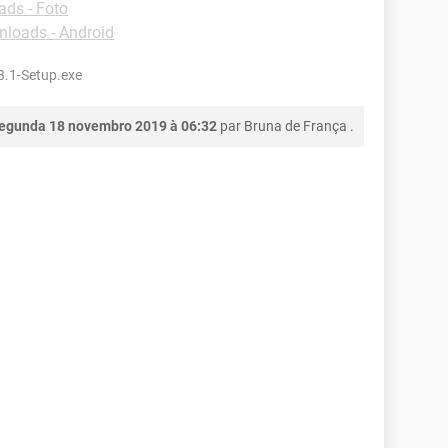
ds - Foto
loads - Android
3.1-Setup.exe
egunda 18 novembro 2019 à 06:32
par
Bruna de França
.