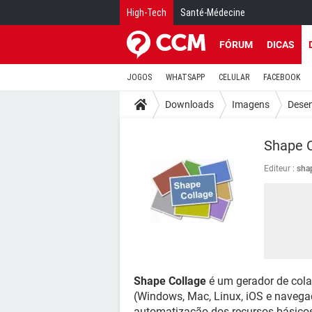
High-Tech
Santé-Médecine
FÓRUM
DICAS
JOGOS
WHATSAPP
CELULAR
FACEBOOK
Downloads
Imagens
Dese
Shape C
Editeur :
sha
Shape Collage
é um gerador de cola
(Windows, Mac, Linux, iOS e navegado
automatização dos recursos básicos