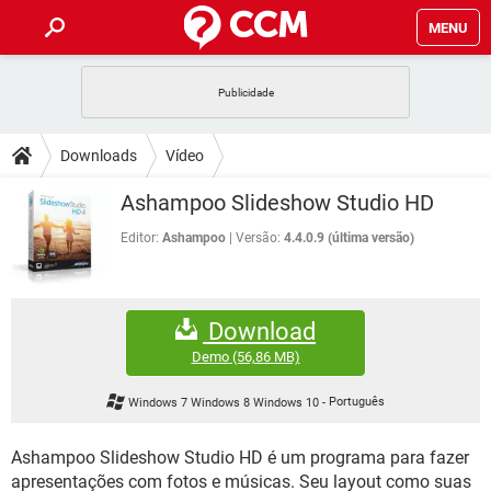
MENU
INÍCIO
JOGOS
WHATSAPP
DICAS
Downloads
Vídeo
CELULAR
FACEBOOK
JOGOS
WHATSAPP
DOWNLOADS
Ashampoo Slideshow Studio HD
OUTLOOK
EXCEL
CELULAR
FACEBOOK
INSTAGRAM
JOGOS
GMAIL
WHATSAPP
Editor:
Ashampoo
Versão:
4.4.0.9 (última versão)
FÓRUM
OUTLOOK
EXCEL
GUIA DE COMPRAS
CELULAR
FACEBOOK
INSTAGRAM
JOGOS
GMAIL
WHATSAPP
GLOSSÁRIO
OUTLOOK
EXCEL
Download
GUIA DE COMPRAS
CELULAR
FACEBOOK
INSTAGRAM
JOGOS
GMAIL
WHATSAPP
Demo
(56,86 MB)
OUTLOOK
EXCEL
GUIA DE COMPRAS
CELULAR
FACEBOOK
Windows 7 Windows 8 Windows 10
-
Português
INSTAGRAM
GMAIL
OUTLOOK
EXCEL
GUIA DE COMPRAS
Ashampoo Slideshow Studio HD é um programa para fazer
INSTAGRAM
GMAIL
apresentações com fotos e músicas. Seu layout como suas