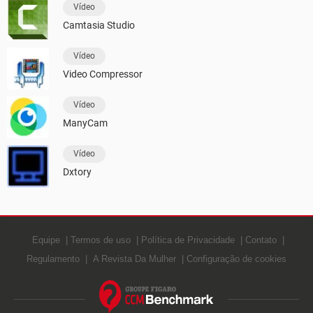
Vídeo
Camtasia Studio
Vídeo
Video Compressor
Vídeo
ManyCam
Vídeo
Dxtory
Equipe
Termos de uso
Política de Privacidade
Contato
Regulamento
A Revista Da Mulher
Configuração de cookies