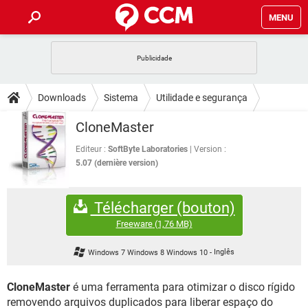
MENU
INÍCIO
JOGOS
WHATSAPP
DICAS
Downloads
Sistema
Utilidade e segurança
CELULAR
FACEBOOK
JOGOS
WHATSAPP
DOWNLOADS
CloneMaster
OUTLOOK
EXCEL
CELULAR
FACEBOOK
INSTAGRAM
JOGOS
GMAIL
WHATSAPP
Editeur :
SoftByte Laboratories
Version :
FÓRUM
OUTLOOK
EXCEL
5.07 (dernière version)
GUIA DE COMPRAS
CELULAR
FACEBOOK
INSTAGRAM
JOGOS
GMAIL
WHATSAPP
GLOSSÁRIO
OUTLOOK
EXCEL
Télécharger (bouton)
GUIA DE COMPRAS
CELULAR
FACEBOOK
INSTAGRAM
JOGOS
GMAIL
WHATSAPP
Freeware
(1,76 MB)
OUTLOOK
EXCEL
GUIA DE COMPRAS
CELULAR
FACEBOOK
Windows 7 Windows 8 Windows 10
-
Inglês
INSTAGRAM
GMAIL
OUTLOOK
EXCEL
GUIA DE COMPRAS
CloneMaster
é uma ferramenta para otimizar o disco rígido
INSTAGRAM
GMAIL
removendo arquivos duplicados para liberar espaço do