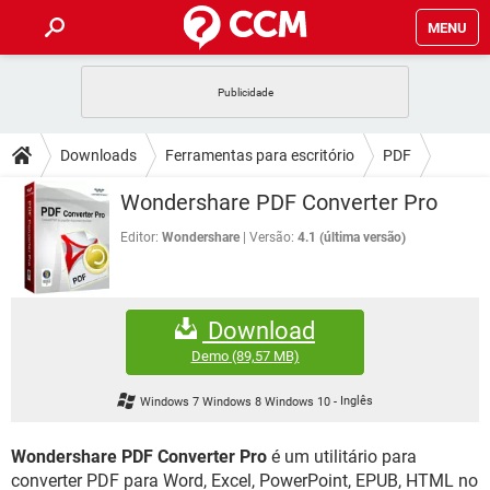
MENU
INÍCIO
JOGOS
WHATSAPP
DICAS
Downloads
Ferramentas para escritório
PDF
CELULAR
FACEBOOK
JOGOS
WHATSAPP
DOWNLOADS
Wondershare PDF Converter Pro
OUTLOOK
EXCEL
CELULAR
FACEBOOK
INSTAGRAM
JOGOS
GMAIL
WHATSAPP
Editor:
Wondershare
Versão:
4.1 (última versão)
FÓRUM
OUTLOOK
EXCEL
GUIA DE COMPRAS
CELULAR
FACEBOOK
INSTAGRAM
JOGOS
GMAIL
WHATSAPP
GLOSSÁRIO
OUTLOOK
EXCEL
Download
GUIA DE COMPRAS
CELULAR
FACEBOOK
INSTAGRAM
JOGOS
GMAIL
WHATSAPP
Demo
(89,57 MB)
OUTLOOK
EXCEL
GUIA DE COMPRAS
CELULAR
FACEBOOK
Windows 7 Windows 8 Windows 10
-
Inglês
INSTAGRAM
GMAIL
OUTLOOK
EXCEL
GUIA DE COMPRAS
Wondershare PDF Converter Pro
é um utilitário para
INSTAGRAM
GMAIL
converter PDF para Word, Excel, PowerPoint, EPUB, HTML no