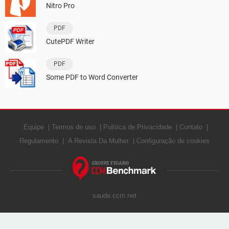
Nitro Pro
PDF
CutePDF Writer
PDF
Some PDF to Word Converter
Equipe
Termos de uso
Política de Privacidade
Contato
Regulamento
A Revista Da Mulher
Configuração de cookies
saude.ccm.net