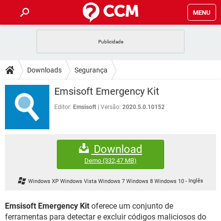
MENU
INÍCIO
JOGOS
WHATSAPP
DICAS
Downloads
Segurança
CELULAR
FACEBOOK
JOGOS
WHATSAPP
DOWNLOADS
Emsisoft Emergency Kit
OUTLOOK
EXCEL
CELULAR
FACEBOOK
INSTAGRAM
JOGOS
GMAIL
WHATSAPP
Editor:
Emsisoft
Versão:
2020.5.0.10152
FÓRUM
OUTLOOK
EXCEL
GUIA DE COMPRAS
CELULAR
FACEBOOK
INSTAGRAM
JOGOS
GMAIL
WHATSAPP
GLOSSÁRIO
OUTLOOK
EXCEL
Download
GUIA DE COMPRAS
CELULAR
FACEBOOK
INSTAGRAM
JOGOS
GMAIL
WHATSAPP
Demo
(332,47 MB)
OUTLOOK
EXCEL
GUIA DE COMPRAS
CELULAR
FACEBOOK
Windows XP Windows Vista Windows 7 Windows 8 Windows 10
-
Inglês
INSTAGRAM
GMAIL
OUTLOOK
EXCEL
GUIA DE COMPRAS
Emsisoft Emergency Kit
oferece um conjunto de
INSTAGRAM
GMAIL
ferramentas para detectar e excluir códigos maliciosos do