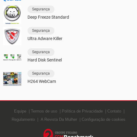
Segurança
Deep Freeze Standard
Segurança
Ultra Adware Killer
Segurança
Hard Disk Sentinel
Segurança
H264 WebCam
Equipe
Termos de uso
Política de Privacidade
Contato
Regulamento
A Revista Da Mulher
Configuração de cookies