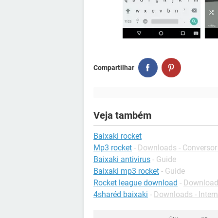
Compartilhar
Veja também
Baixaki rocket
Mp3 rocket
-
Downloads - Conversor
Baixaki antivirus
- Guide
Baixaki mp3 rocket
- Guide
Rocket league download
-
Download
4sharéd baixaki
-
Downloads - Intern