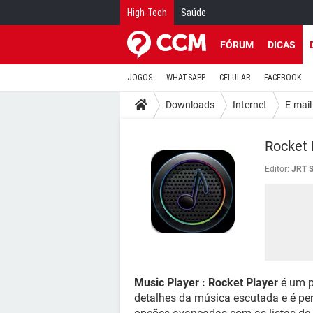
High-Tech
Saúde
FÓRUM
DICAS
JOGOS
WHATSAPP
CELULAR
FACEBOOK
Downloads
Internet
E-mail
Rocket 
Editor:
JRT S
Music Player : Rocket Player
é um p
detalhes da música escutada e é per