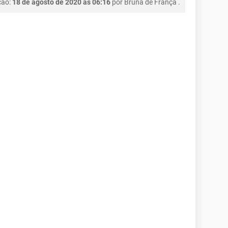
ção:
18 de agosto de 2020 às 06:16
por
Bruna de França
.