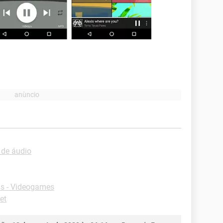
 de áudio
s - Videogames
et