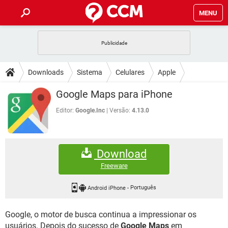
MENU
INÍCIO
JOGOS
WHATSAPP
DICAS
Downloads
Sistema
Celulares
Apple
CELULAR
FACEBOOK
JOGOS
WHATSAPP
DOWNLOADS
Google Maps para iPhone
OUTLOOK
EXCEL
CELULAR
FACEBOOK
INSTAGRAM
JOGOS
GMAIL
WHATSAPP
Editor:
Google.Inc
Versão:
4.13.0
FÓRUM
OUTLOOK
EXCEL
GUIA DE COMPRAS
CELULAR
FACEBOOK
INSTAGRAM
JOGOS
GMAIL
WHATSAPP
GLOSSÁRIO
OUTLOOK
EXCEL
Download
GUIA DE COMPRAS
CELULAR
FACEBOOK
INSTAGRAM
JOGOS
GMAIL
WHATSAPP
Freeware
OUTLOOK
EXCEL
GUIA DE COMPRAS
CELULAR
FACEBOOK
INSTAGRAM
GMAIL
Android iPhone
-
Português
OUTLOOK
EXCEL
GUIA DE COMPRAS
Google, o motor de busca continua a impressionar os
INSTAGRAM
GMAIL
usuários. Depois do sucesso de
Google Maps
em