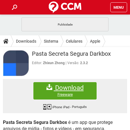
MENU
INÍCIO
JOGOS
WHATSAPP
DICAS
Downloads
Sistema
Celulares
Apple
CELULAR
FACEBOOK
JOGOS
WHATSAPP
DOWNLOADS
Pasta Secreta Segura Darkbox
OUTLOOK
EXCEL
CELULAR
FACEBOOK
INSTAGRAM
JOGOS
GMAIL
WHATSAPP
Editor:
Zhixun Zhong
Versão:
2.3.2
FÓRUM
OUTLOOK
EXCEL
GUIA DE COMPRAS
CELULAR
FACEBOOK
INSTAGRAM
JOGOS
GMAIL
WHATSAPP
GLOSSÁRIO
OUTLOOK
EXCEL
Download
GUIA DE COMPRAS
CELULAR
FACEBOOK
INSTAGRAM
JOGOS
GMAIL
WHATSAPP
Freeware
OUTLOOK
EXCEL
GUIA DE COMPRAS
CELULAR
FACEBOOK
INSTAGRAM
GMAIL
iPhone iPad
-
Português
OUTLOOK
EXCEL
GUIA DE COMPRAS
Pasta Secreta Segura Darkbox
é um app que protege
INSTAGRAM
GMAIL
arquivos de mídia - fotos e vídeos - em segurança,