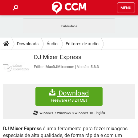
MENU
INÍCIO
JOGOS
WHATSAPP
DICAS
Downloads
Áudio
Editores de áudio
CELULAR
FACEBOOK
JOGOS
WHATSAPP
DOWNLOADS
DJ Mixer Express
OUTLOOK
EXCEL
CELULAR
FACEBOOK
INSTAGRAM
JOGOS
GMAIL
WHATSAPP
Editor:
MacDJMixer.com
Versão:
5.8.3
FÓRUM
OUTLOOK
EXCEL
GUIA DE COMPRAS
CELULAR
FACEBOOK
INSTAGRAM
JOGOS
GMAIL
WHATSAPP
GLOSSÁRIO
OUTLOOK
EXCEL
Download
GUIA DE COMPRAS
CELULAR
FACEBOOK
INSTAGRAM
JOGOS
GMAIL
WHATSAPP
Freeware
(48,24 MB)
OUTLOOK
EXCEL
GUIA DE COMPRAS
CELULAR
FACEBOOK
Windows 7 Windows 8 Windows 10
-
Inglês
INSTAGRAM
GMAIL
OUTLOOK
EXCEL
GUIA DE COMPRAS
DJ Mixer Express
é uma ferramenta para fazer mixagens
INSTAGRAM
GMAIL
especiais de alta qualidade, de forma rápida e com um