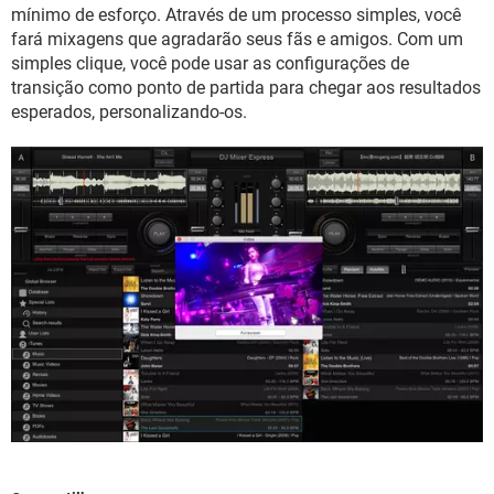
GUIA DE COMPRAS
mínimo de esforço. Através de um processo simples, você
fará mixagens que agradarão seus fãs e amigos. Com um
simples clique, você pode usar as configurações de
transição como ponto de partida para chegar aos resultados
esperados, personalizando-os.