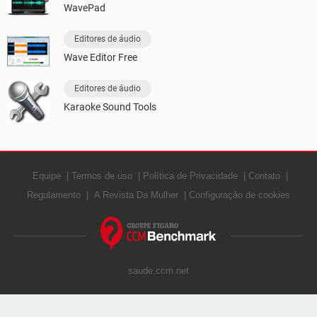
WavePad
Editores de áudio
Wave Editor Free
Editores de áudio
Karaoke Sound Tools
Equipe
Termos de uso
Política de Privacidade
Contato
Regulamento
A Revista Da Mulher
Configuração de cookies
saude.ccm.net