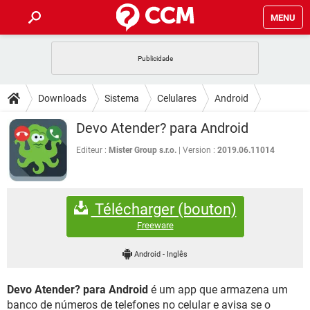
MENU
INÍCIO
JOGOS
WHATSAPP
DICAS
Downloads
Sistema
Celulares
Android
CELULAR
FACEBOOK
JOGOS
WHATSAPP
DOWNLOADS
Devo Atender? para Android
OUTLOOK
EXCEL
CELULAR
FACEBOOK
INSTAGRAM
JOGOS
GMAIL
WHATSAPP
Editeur :
Mister Group s.r.o.
Version :
2019.06.11014
FÓRUM
OUTLOOK
EXCEL
GUIA DE COMPRAS
CELULAR
FACEBOOK
INSTAGRAM
JOGOS
GMAIL
WHATSAPP
GLOSSÁRIO
OUTLOOK
EXCEL
Télécharger (bouton)
GUIA DE COMPRAS
CELULAR
FACEBOOK
INSTAGRAM
JOGOS
GMAIL
WHATSAPP
Freeware
OUTLOOK
EXCEL
GUIA DE COMPRAS
CELULAR
FACEBOOK
Android
-
Inglês
INSTAGRAM
GMAIL
OUTLOOK
EXCEL
GUIA DE COMPRAS
Devo Atender? para Android
é um app que armazena um
INSTAGRAM
GMAIL
banco de números de telefones no celular e avisa se o