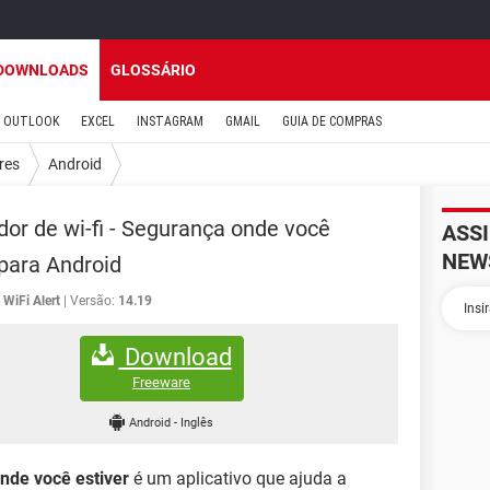
DOWNLOADS
GLOSSÁRIO
OUTLOOK
EXCEL
INSTAGRAM
GMAIL
GUIA DE COMPRAS
res
Android
dor de wi-fi - Segurança onde você
ASS
NEW
 para Android
WiFi Alert
Versão:
14.19
Download
Freeware
Android
-
Inglês
onde você estiver
é um aplicativo que ajuda a