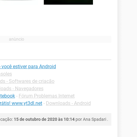
 você estiver para Android
nsoles
s - Softwares de criação
oads - Navegadores
otebook
-
Fórum Problemas Internet
átis! www.yt3dl.net
-
Downloads - Android
icação:
15 de outubro de 2020 às 10:14
por
Ana Spadari
.