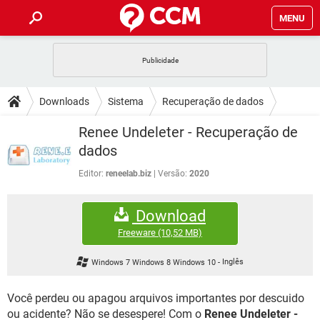
MENU
INÍCIO
JOGOS
WHATSAPP
DICAS
Downloads
Sistema
Recuperação de dados
CELULAR
FACEBOOK
JOGOS
WHATSAPP
DOWNLOADS
Renee Undeleter - Recuperação de
OUTLOOK
EXCEL
CELULAR
FACEBOOK
dados
INSTAGRAM
JOGOS
GMAIL
WHATSAPP
FÓRUM
OUTLOOK
EXCEL
Editor:
reneelab.biz
Versão:
2020
GUIA DE COMPRAS
CELULAR
FACEBOOK
INSTAGRAM
JOGOS
GMAIL
WHATSAPP
GLOSSÁRIO
OUTLOOK
EXCEL
Download
GUIA DE COMPRAS
CELULAR
FACEBOOK
INSTAGRAM
JOGOS
GMAIL
WHATSAPP
Freeware
(10,52 MB)
OUTLOOK
EXCEL
GUIA DE COMPRAS
CELULAR
FACEBOOK
Windows 7 Windows 8 Windows 10
-
Inglês
INSTAGRAM
GMAIL
OUTLOOK
EXCEL
GUIA DE COMPRAS
Você perdeu ou apagou arquivos importantes por descuido
INSTAGRAM
GMAIL
ou acidente? Não se desespere! Com o
Renee Undeleter -