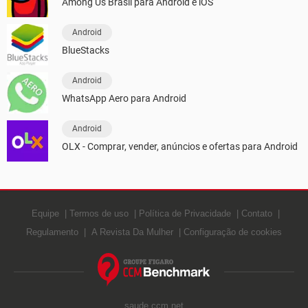
Among Us Brasil para Android e iOS
Android
BlueStacks
Android
WhatsApp Aero para Android
Android
OLX - Comprar, vender, anúncios e ofertas para Android
Equipe
Termos de uso
Política de Privacidade
Contato
Regulamento
A Revista Da Mulher
Configuração de cookies
saude.ccm.net