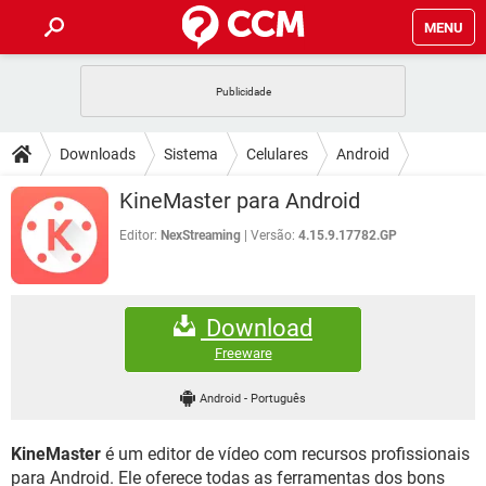
MENU
INÍCIO
JOGOS
WHATSAPP
DICAS
Downloads
Sistema
Celulares
Android
CELULAR
FACEBOOK
JOGOS
WHATSAPP
DOWNLOADS
KineMaster para Android
OUTLOOK
EXCEL
CELULAR
FACEBOOK
INSTAGRAM
JOGOS
GMAIL
WHATSAPP
Editor:
NexStreaming
Versão:
4.15.9.17782.GP
FÓRUM
OUTLOOK
EXCEL
GUIA DE COMPRAS
CELULAR
FACEBOOK
INSTAGRAM
JOGOS
GMAIL
WHATSAPP
GLOSSÁRIO
OUTLOOK
EXCEL
Download
GUIA DE COMPRAS
CELULAR
FACEBOOK
INSTAGRAM
JOGOS
GMAIL
WHATSAPP
Freeware
OUTLOOK
EXCEL
GUIA DE COMPRAS
CELULAR
FACEBOOK
Android
-
Português
INSTAGRAM
GMAIL
OUTLOOK
EXCEL
GUIA DE COMPRAS
KineMaster
é um editor de vídeo com recursos profissionais
INSTAGRAM
GMAIL
para Android. Ele oferece todas as ferramentas dos bons