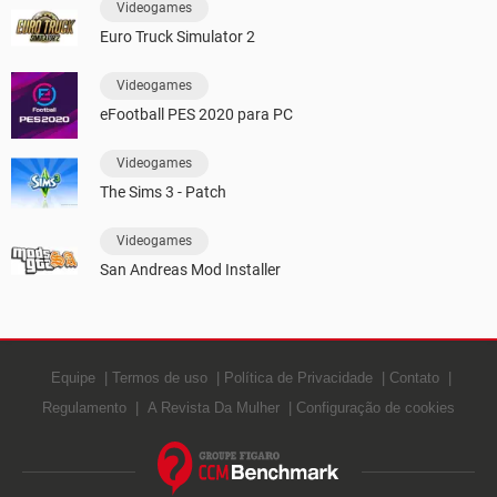
Videogames
Euro Truck Simulator 2
Videogames
eFootball PES 2020 para PC
Videogames
The Sims 3 - Patch
Videogames
San Andreas Mod Installer
Equipe
Termos de uso
Política de Privacidade
Contato
Regulamento
A Revista Da Mulher
Configuração de cookies