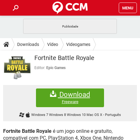
MENU
INÍCIO
JOGOS
WHATSAPP
DICAS
Downloads
Vídeo
Videogames
CELULAR
FACEBOOK
JOGOS
WHATSAPP
DOWNLOADS
Fortnite Battle Royale
OUTLOOK
EXCEL
CELULAR
FACEBOOK
INSTAGRAM
JOGOS
GMAIL
WHATSAPP
Editor:
Epic Games
FÓRUM
OUTLOOK
EXCEL
GUIA DE COMPRAS
CELULAR
FACEBOOK
INSTAGRAM
JOGOS
GMAIL
WHATSAPP
GLOSSÁRIO
OUTLOOK
EXCEL
Download
GUIA DE COMPRAS
CELULAR
FACEBOOK
INSTAGRAM
JOGOS
GMAIL
WHATSAPP
Freeware
OUTLOOK
EXCEL
GUIA DE COMPRAS
CELULAR
FACEBOOK
Windows 7 Windows 8 Windows 10 Mac OS X
-
Português
INSTAGRAM
GMAIL
OUTLOOK
EXCEL
GUIA DE COMPRAS
Fortnite Battle Royale
é um jogo online e gratuito,
INSTAGRAM
GMAIL
compatível com PC, PlayStation 4, Xbox One, Nintendo