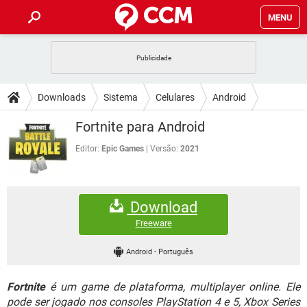
MENU
INÍCIO
JOGOS
WHATSAPP
DICAS
Downloads
Sistema
Celulares
Android
CELULAR
FACEBOOK
JOGOS
WHATSAPP
DOWNLOADS
Fortnite para Android
OUTLOOK
EXCEL
CELULAR
FACEBOOK
INSTAGRAM
JOGOS
GMAIL
WHATSAPP
Editor:
Epic Games
Versão:
2021
FÓRUM
OUTLOOK
EXCEL
GUIA DE COMPRAS
CELULAR
FACEBOOK
INSTAGRAM
JOGOS
GMAIL
WHATSAPP
GLOSSÁRIO
OUTLOOK
EXCEL
Download
GUIA DE COMPRAS
CELULAR
FACEBOOK
INSTAGRAM
JOGOS
GMAIL
WHATSAPP
Freeware
OUTLOOK
EXCEL
GUIA DE COMPRAS
CELULAR
FACEBOOK
Android
-
Português
INSTAGRAM
GMAIL
OUTLOOK
EXCEL
GUIA DE COMPRAS
Fortnite
é um game de plataforma, multiplayer online. Ele
INSTAGRAM
GMAIL
pode ser jogado nos consoles PlayStation 4 e 5, Xbox Series