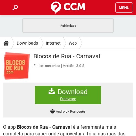
MENU
INÍCIO
JOGOS
WHATSAPP
DICAS
Downloads
Internet
Web
CELULAR
FACEBOOK
JOGOS
WHATSAPP
DOWNLOADS
Blocos de Rua - Carnaval
OUTLOOK
EXCEL
CELULAR
FACEBOOK
INSTAGRAM
JOGOS
GMAIL
WHATSAPP
Editor:
mexeri.ca
Versão:
3.0.8
FÓRUM
OUTLOOK
EXCEL
GUIA DE COMPRAS
CELULAR
FACEBOOK
INSTAGRAM
JOGOS
GMAIL
WHATSAPP
GLOSSÁRIO
OUTLOOK
EXCEL
Download
GUIA DE COMPRAS
CELULAR
FACEBOOK
INSTAGRAM
JOGOS
GMAIL
WHATSAPP
Freeware
OUTLOOK
EXCEL
GUIA DE COMPRAS
CELULAR
FACEBOOK
Android
-
Português
INSTAGRAM
GMAIL
OUTLOOK
EXCEL
GUIA DE COMPRAS
O app
Blocos de Rua - Carnaval
é a ferramenta mais
INSTAGRAM
GMAIL
completa para saber onde aproveitar a folia nas ruas das