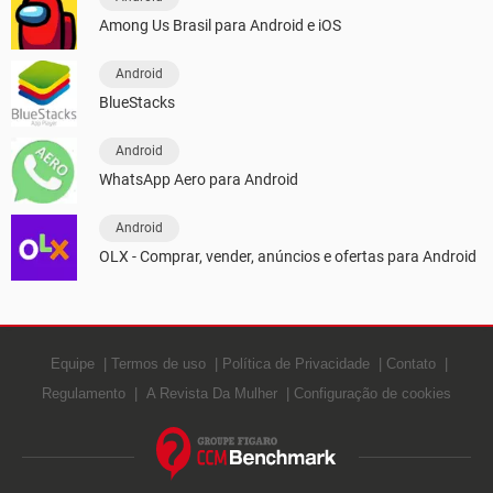
Among Us Brasil para Android e iOS
Android
BlueStacks
Android
WhatsApp Aero para Android
Android
OLX - Comprar, vender, anúncios e ofertas para Android
Equipe
Termos de uso
Política de Privacidade
Contato
Regulamento
A Revista Da Mulher
Configuração de cookies