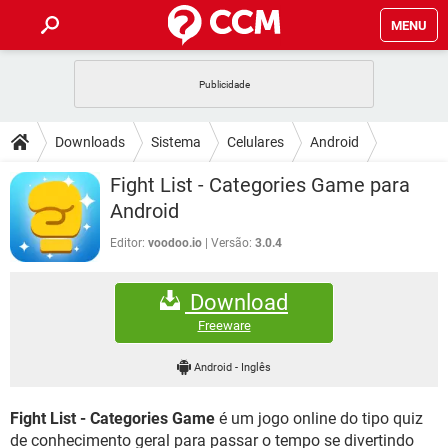
MENU
INÍCIO
JOGOS
WHATSAPP
DICAS
Downloads
Sistema
Celulares
Android
CELULAR
FACEBOOK
JOGOS
WHATSAPP
DOWNLOADS
Fight List - Categories Game para
OUTLOOK
EXCEL
CELULAR
FACEBOOK
Android
INSTAGRAM
JOGOS
GMAIL
WHATSAPP
FÓRUM
OUTLOOK
EXCEL
Editor:
voodoo.io
Versão:
3.0.4
GUIA DE COMPRAS
CELULAR
FACEBOOK
INSTAGRAM
JOGOS
GMAIL
WHATSAPP
GLOSSÁRIO
OUTLOOK
EXCEL
Download
GUIA DE COMPRAS
CELULAR
FACEBOOK
INSTAGRAM
JOGOS
GMAIL
WHATSAPP
Freeware
OUTLOOK
EXCEL
GUIA DE COMPRAS
CELULAR
FACEBOOK
Android
-
Inglês
INSTAGRAM
GMAIL
OUTLOOK
EXCEL
GUIA DE COMPRAS
Fight List - Categories Game
é um jogo online do tipo quiz
INSTAGRAM
GMAIL
de conhecimento geral para passar o tempo se divertindo