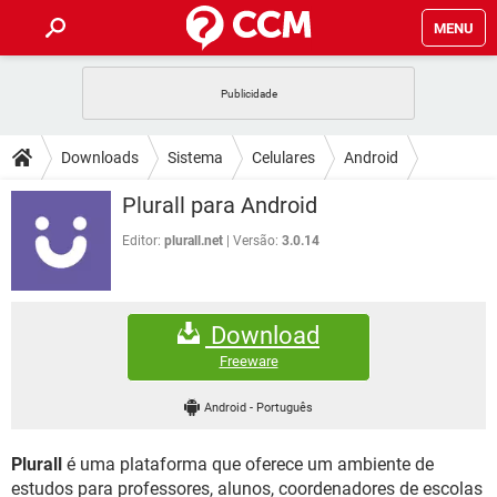
MENU
INÍCIO
JOGOS
WHATSAPP
DICAS
Downloads
Sistema
Celulares
Android
CELULAR
FACEBOOK
JOGOS
WHATSAPP
DOWNLOADS
Plurall para Android
OUTLOOK
EXCEL
CELULAR
FACEBOOK
INSTAGRAM
JOGOS
GMAIL
WHATSAPP
Editor:
plurall.net
Versão:
3.0.14
FÓRUM
OUTLOOK
EXCEL
GUIA DE COMPRAS
CELULAR
FACEBOOK
INSTAGRAM
JOGOS
GMAIL
WHATSAPP
GLOSSÁRIO
OUTLOOK
EXCEL
Download
GUIA DE COMPRAS
CELULAR
FACEBOOK
INSTAGRAM
JOGOS
GMAIL
WHATSAPP
Freeware
OUTLOOK
EXCEL
GUIA DE COMPRAS
CELULAR
FACEBOOK
Android
-
Português
INSTAGRAM
GMAIL
OUTLOOK
EXCEL
GUIA DE COMPRAS
Plurall
é uma plataforma que oferece um ambiente de
INSTAGRAM
GMAIL
estudos para professores, alunos, coordenadores de escolas