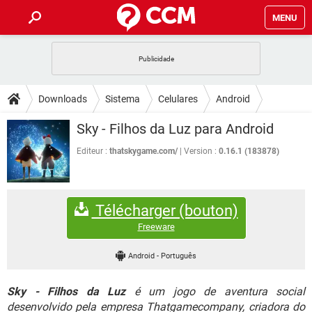
MENU
INÍCIO
JOGOS
WHATSAPP
DICAS
Downloads
Sistema
Celulares
Android
CELULAR
FACEBOOK
JOGOS
WHATSAPP
DOWNLOADS
Sky - Filhos da Luz para Android
OUTLOOK
EXCEL
CELULAR
FACEBOOK
INSTAGRAM
JOGOS
GMAIL
WHATSAPP
Editeur :
thatskygame.com/
Version :
0.16.1 (183878)
FÓRUM
OUTLOOK
EXCEL
GUIA DE COMPRAS
CELULAR
FACEBOOK
INSTAGRAM
JOGOS
GMAIL
WHATSAPP
GLOSSÁRIO
OUTLOOK
EXCEL
Télécharger (bouton)
GUIA DE COMPRAS
CELULAR
FACEBOOK
INSTAGRAM
JOGOS
GMAIL
WHATSAPP
Freeware
OUTLOOK
EXCEL
GUIA DE COMPRAS
CELULAR
FACEBOOK
Android
-
Português
INSTAGRAM
GMAIL
OUTLOOK
EXCEL
GUIA DE COMPRAS
Sky - Filhos da Luz
é um jogo de aventura social
INSTAGRAM
GMAIL
desenvolvido pela empresa Thatgamecompany, criadora do