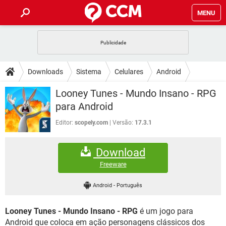
MENU
INÍCIO
JOGOS
WHATSAPP
DICAS
Downloads
Sistema
Celulares
Android
CELULAR
FACEBOOK
JOGOS
WHATSAPP
DOWNLOADS
Looney Tunes - Mundo Insano - RPG
OUTLOOK
EXCEL
CELULAR
FACEBOOK
para Android
INSTAGRAM
JOGOS
GMAIL
WHATSAPP
FÓRUM
OUTLOOK
EXCEL
Editor:
scopely.com
Versão:
17.3.1
GUIA DE COMPRAS
CELULAR
FACEBOOK
INSTAGRAM
JOGOS
GMAIL
WHATSAPP
GLOSSÁRIO
OUTLOOK
EXCEL
Download
GUIA DE COMPRAS
CELULAR
FACEBOOK
INSTAGRAM
JOGOS
GMAIL
WHATSAPP
Freeware
OUTLOOK
EXCEL
GUIA DE COMPRAS
CELULAR
FACEBOOK
Android
-
Português
INSTAGRAM
GMAIL
OUTLOOK
EXCEL
GUIA DE COMPRAS
Looney Tunes - Mundo Insano - RPG
é um jogo para
INSTAGRAM
GMAIL
Android que coloca em ação personagens clássicos dos