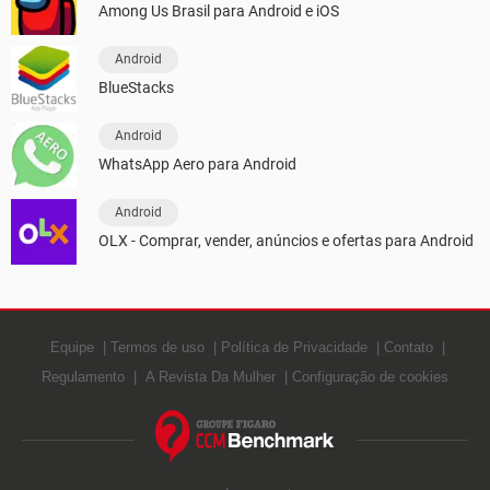
Among Us Brasil para Android e iOS
Android
BlueStacks
Android
WhatsApp Aero para Android
Android
OLX - Comprar, vender, anúncios e ofertas para Android
Equipe
Termos de uso
Política de Privacidade
Contato
Regulamento
A Revista Da Mulher
Configuração de cookies