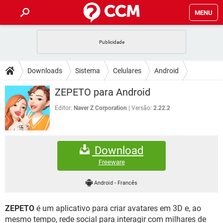
MENU
INÍCIO
JOGOS
WHATSAPP
DICAS
Downloads
Sistema
Celulares
Android
CELULAR
FACEBOOK
JOGOS
WHATSAPP
DOWNLOADS
ZEPETO para Android
OUTLOOK
EXCEL
CELULAR
FACEBOOK
INSTAGRAM
JOGOS
GMAIL
WHATSAPP
Editor:
Naver Z Corporation
Versão:
2.22.2
FÓRUM
OUTLOOK
EXCEL
GUIA DE COMPRAS
CELULAR
FACEBOOK
INSTAGRAM
JOGOS
GMAIL
WHATSAPP
GLOSSÁRIO
OUTLOOK
EXCEL
Download
GUIA DE COMPRAS
CELULAR
FACEBOOK
INSTAGRAM
JOGOS
GMAIL
WHATSAPP
Freeware
OUTLOOK
EXCEL
GUIA DE COMPRAS
CELULAR
FACEBOOK
Android
-
Francês
INSTAGRAM
GMAIL
OUTLOOK
EXCEL
GUIA DE COMPRAS
ZEPETO
é um aplicativo para criar avatares em 3D e, ao
INSTAGRAM
GMAIL
mesmo tempo, rede social para interagir com milhares de