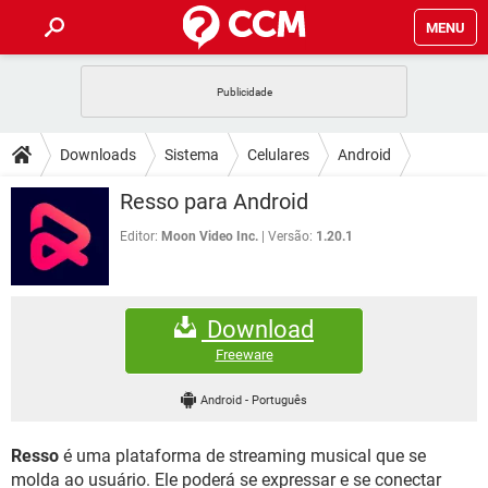
MENU
INÍCIO
JOGOS
WHATSAPP
DICAS
Downloads
Sistema
Celulares
Android
CELULAR
FACEBOOK
JOGOS
WHATSAPP
DOWNLOADS
Resso para Android
OUTLOOK
EXCEL
CELULAR
FACEBOOK
INSTAGRAM
JOGOS
GMAIL
WHATSAPP
Editor:
Moon Video Inc.
Versão:
1.20.1
FÓRUM
OUTLOOK
EXCEL
GUIA DE COMPRAS
CELULAR
FACEBOOK
INSTAGRAM
JOGOS
GMAIL
WHATSAPP
GLOSSÁRIO
OUTLOOK
EXCEL
Download
GUIA DE COMPRAS
CELULAR
FACEBOOK
INSTAGRAM
JOGOS
GMAIL
WHATSAPP
Freeware
OUTLOOK
EXCEL
GUIA DE COMPRAS
CELULAR
FACEBOOK
Android
-
Português
INSTAGRAM
GMAIL
OUTLOOK
EXCEL
GUIA DE COMPRAS
Resso
é uma plataforma de streaming musical que se
INSTAGRAM
GMAIL
molda ao usuário. Ele poderá se expressar e se conectar