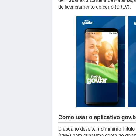
de Trabalho, a Carteira de Habilita
de licenciamento do carro (CRLV).
Como usar o aplicativo gov.b
O usuário deve ter no mínimo
Título
(CNH) para criar uma conta no gov.