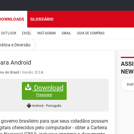
DOWNLOADS
GLOSSÁRIO
OUTLOOK
EXCEL
INSTAGRAM
GMAIL
GUIA DE COMPRAS
rática e Diversão
para Android
ASS
NEW
no do Brasil
Versão:
2.1.6
Download
Freeware
Android
-
Português
 governo brasileiro para que seus cidadãos possam
digitais oferecidos pelo computador - obter a Carteira