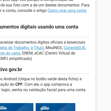
 de sua foto com a de um destes documentos. Para
r a conta, consulte o artigo
Como criar uma conta
cumentos digitais usando uma conta
 acessar documentos digitas oficiais e essenciais
teira de Trabalho
,
e-Título
, MeuINSS,
ConecteSUS
,
nto do carro
, ENEM, eCAC (Centro Virtual de
CNPJ simplificado).
ivo gov.br
s Android (clique no botão verde desta ficha) e
rmação do
CPF
. Com ele, o app comprova a
r login, senha ou validação facial para uma conta