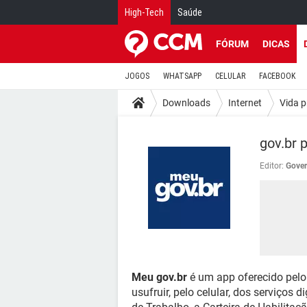
High-Tech
Saúde
FÓRUM
DICAS
JOGOS
WHATSAPP
CELULAR
FACEBOOK
Downloads
Internet
Vida p
gov.br 
Editor:
Gover
Meu gov.br
é um app oferecido pelo
usufruir, pelo celular, dos serviços 