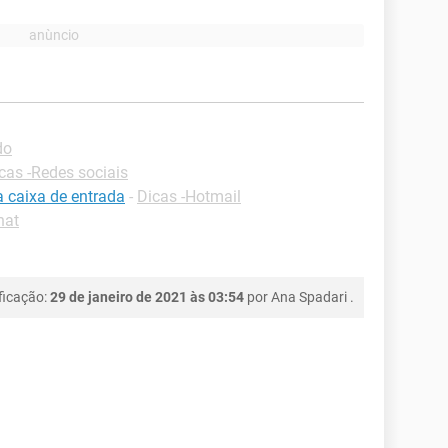
do
cas -Redes sociais
a caixa de entrada
-
Dicas -Hotmail
hat
ficação:
29 de janeiro de 2021 às 03:54
por
Ana Spadari
.