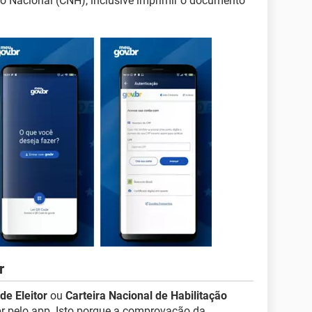
ção Nacional (CNH), inclusive imprimir o documento
r
 de Eleitor
ou
Carteira Nacional de Habilitação
br pelo app. Isto porque a comprovação da