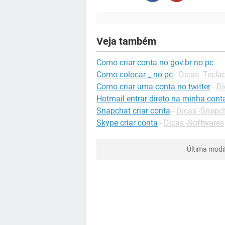
Veja também
Como criar conta no gov.br no pc
Como colocar _ no pc
-
Dicas -Tecla
Como criar uma conta no twitter
-
Di
Hotmail entrar direto na minha cont
Snapchat criar conta
-
Dicas -Snapc
Skype criar conta
-
Dicas -Softwares
Última modi