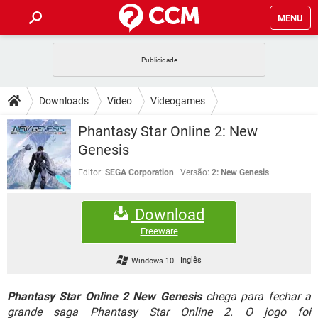
MENU
INÍCIO
JOGOS
WHATSAPP
DICAS
Downloads
Vídeo
Videogames
CELULAR
FACEBOOK
JOGOS
WHATSAPP
DOWNLOADS
Phantasy Star Online 2: New
OUTLOOK
EXCEL
CELULAR
FACEBOOK
Genesis
INSTAGRAM
JOGOS
GMAIL
WHATSAPP
FÓRUM
OUTLOOK
EXCEL
Editor:
‪SEGA Corporation‬
Versão:
2: New Genesis
GUIA DE COMPRAS
CELULAR
FACEBOOK
INSTAGRAM
JOGOS
GMAIL
WHATSAPP
GLOSSÁRIO
OUTLOOK
EXCEL
Download
GUIA DE COMPRAS
CELULAR
FACEBOOK
INSTAGRAM
JOGOS
GMAIL
WHATSAPP
Freeware
OUTLOOK
EXCEL
GUIA DE COMPRAS
CELULAR
FACEBOOK
Windows 10
-
Inglês
INSTAGRAM
GMAIL
OUTLOOK
EXCEL
GUIA DE COMPRAS
Phantasy Star Online 2 New Genesis
chega para fechar a
INSTAGRAM
GMAIL
grande saga Phantasy Star Online 2. O jogo foi