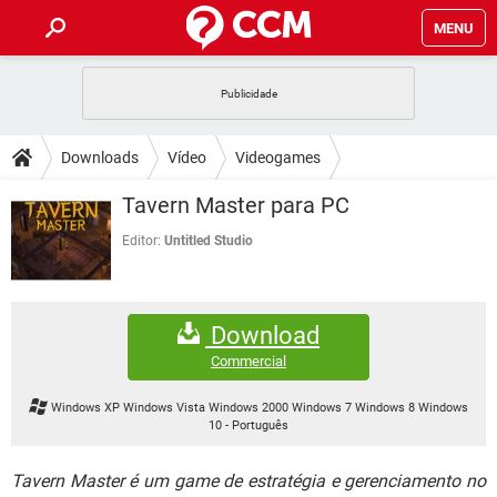
MENU
INÍCIO
JOGOS
WHATSAPP
DICAS
Downloads
Vídeo
Videogames
CELULAR
FACEBOOK
JOGOS
WHATSAPP
DOWNLOADS
Tavern Master para PC
OUTLOOK
EXCEL
CELULAR
FACEBOOK
INSTAGRAM
JOGOS
GMAIL
WHATSAPP
Editor:
Untitled Studio
FÓRUM
OUTLOOK
EXCEL
GUIA DE COMPRAS
CELULAR
FACEBOOK
INSTAGRAM
JOGOS
GMAIL
WHATSAPP
GLOSSÁRIO
OUTLOOK
EXCEL
Download
GUIA DE COMPRAS
CELULAR
FACEBOOK
INSTAGRAM
JOGOS
GMAIL
WHATSAPP
Commercial
OUTLOOK
EXCEL
GUIA DE COMPRAS
CELULAR
FACEBOOK
Windows XP Windows Vista Windows 2000 Windows 7 Windows 8 Windows
INSTAGRAM
GMAIL
10
-
Português
OUTLOOK
EXCEL
GUIA DE COMPRAS
INSTAGRAM
GMAIL
Tavern Master é um game de estratégia e gerenciamento no