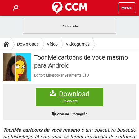
MENU
INÍCIO
JOGOS
WHATSAPP
DICAS
Downloads
Vídeo
Videogames
CELULAR
FACEBOOK
JOGOS
WHATSAPP
DOWNLOADS
ToonMe cartoons de você mesmo
OUTLOOK
EXCEL
CELULAR
FACEBOOK
para Android
INSTAGRAM
JOGOS
GMAIL
WHATSAPP
FÓRUM
OUTLOOK
EXCEL
Editor:
Linerock Investments LTD
GUIA DE COMPRAS
CELULAR
FACEBOOK
INSTAGRAM
JOGOS
GMAIL
WHATSAPP
GLOSSÁRIO
OUTLOOK
EXCEL
Download
GUIA DE COMPRAS
CELULAR
FACEBOOK
INSTAGRAM
JOGOS
GMAIL
WHATSAPP
Freeware
OUTLOOK
EXCEL
GUIA DE COMPRAS
CELULAR
FACEBOOK
Android
-
Português
INSTAGRAM
GMAIL
OUTLOOK
EXCEL
GUIA DE COMPRAS
ToonMe cartoons de você mesmo
é um aplicativo baseado
INSTAGRAM
GMAIL
na tecnologia IA para você se tornar um artista de cartoons!