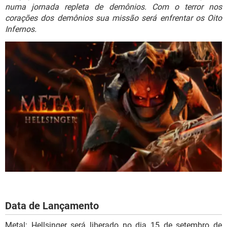
GUIA DE COMPRAS
numa jornada repleta de demônios. Com o terror nos
corações dos demônios sua missão será enfrentar os Oito
Infernos.
Data de Lançamento
Metal: Hellsinger será liberado no dia 15 de setembro de