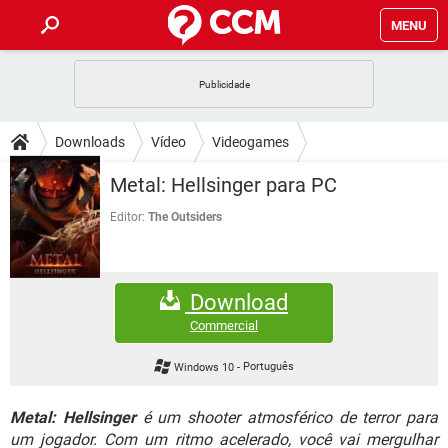
MENU
INÍCIO
JOGOS
WHATSAPP
DICAS
Downloads
Vídeo
Videogames
CELULAR
FACEBOOK
JOGOS
WHATSAPP
DOWNLOADS
Metal: Hellsinger para PC
OUTLOOK
EXCEL
CELULAR
FACEBOOK
INSTAGRAM
JOGOS
GMAIL
WHATSAPP
Editor:
The Outsiders
FÓRUM
OUTLOOK
EXCEL
GUIA DE COMPRAS
CELULAR
FACEBOOK
INSTAGRAM
JOGOS
GMAIL
WHATSAPP
GLOSSÁRIO
OUTLOOK
EXCEL
Download
GUIA DE COMPRAS
CELULAR
FACEBOOK
INSTAGRAM
JOGOS
GMAIL
WHATSAPP
Commercial
OUTLOOK
EXCEL
GUIA DE COMPRAS
CELULAR
FACEBOOK
Windows 10
-
Português
INSTAGRAM
GMAIL
OUTLOOK
EXCEL
GUIA DE COMPRAS
Metal: Hellsinger
é um shooter atmosférico de terror para
INSTAGRAM
GMAIL
um jogador. Com um ritmo acelerado, você vai mergulhar