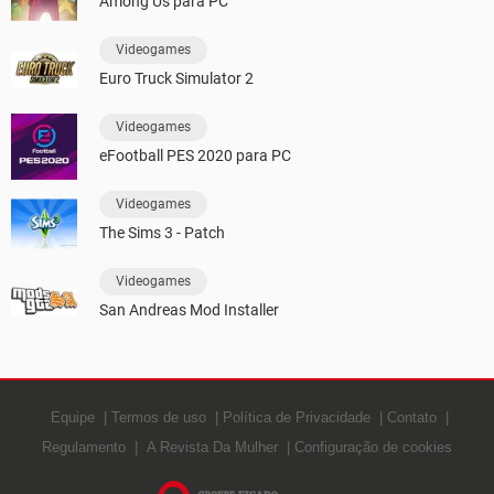
Among Us para PC
Videogames
Euro Truck Simulator 2
Videogames
eFootball PES 2020 para PC
Videogames
The Sims 3 - Patch
Videogames
San Andreas Mod Installer
Equipe
Termos de uso
Política de Privacidade
Contato
Regulamento
A Revista Da Mulher
Configuração de cookies