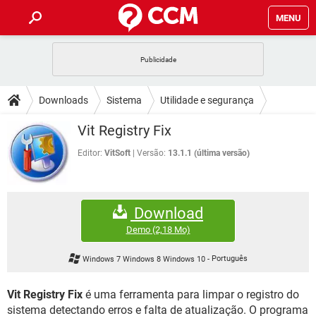
MENU
INÍCIO
JOGOS
WHATSAPP
DICAS
Downloads
Sistema
Utilidade e segurança
CELULAR
FACEBOOK
JOGOS
WHATSAPP
DOWNLOADS
Vit Registry Fix
OUTLOOK
EXCEL
CELULAR
FACEBOOK
INSTAGRAM
JOGOS
GMAIL
WHATSAPP
Editor:
VitSoft
Versão:
13.1.1 (última versão)
FÓRUM
OUTLOOK
EXCEL
GUIA DE COMPRAS
CELULAR
FACEBOOK
INSTAGRAM
JOGOS
GMAIL
WHATSAPP
GLOSSÁRIO
OUTLOOK
EXCEL
Download
GUIA DE COMPRAS
CELULAR
FACEBOOK
INSTAGRAM
JOGOS
GMAIL
WHATSAPP
Demo
(2,18 Mo)
OUTLOOK
EXCEL
GUIA DE COMPRAS
CELULAR
FACEBOOK
Windows 7 Windows 8 Windows 10
-
Português
INSTAGRAM
GMAIL
OUTLOOK
EXCEL
GUIA DE COMPRAS
Vit Registry Fix
é uma ferramenta para limpar o registro do
INSTAGRAM
GMAIL
sistema detectando erros e falta de atualização. O programa