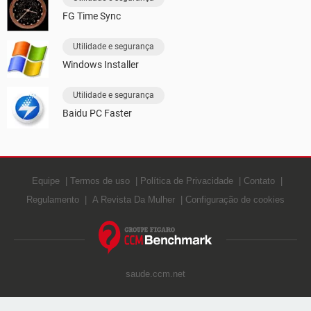
FG Time Sync
Utilidade e segurança
Windows Installer
Utilidade e segurança
Baidu PC Faster
Equipe
Termos de uso
Política de Privacidade
Contato
Regulamento
A Revista Da Mulher
Configuração de cookies
saude.ccm.net