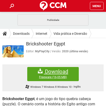
MENU
INÍCIO
JOGOS
WHATSAPP
DICAS
Downloads
Internet
Vida prática e Diversão
CELULAR
FACEBOOK
JOGOS
WHATSAPP
DOWNLOADS
Brickshooter Egypt
OUTLOOK
EXCEL
CELULAR
FACEBOOK
INSTAGRAM
JOGOS
GMAIL
WHATSAPP
Editor:
MyPlayCity
Versão:
2020 (última versão)
FÓRUM
OUTLOOK
EXCEL
GUIA DE COMPRAS
CELULAR
FACEBOOK
INSTAGRAM
JOGOS
GMAIL
WHATSAPP
GLOSSÁRIO
OUTLOOK
EXCEL
Download
GUIA DE COMPRAS
CELULAR
FACEBOOK
INSTAGRAM
JOGOS
GMAIL
WHATSAPP
Freeware
(16,05 MB)
OUTLOOK
EXCEL
GUIA DE COMPRAS
CELULAR
FACEBOOK
Windows 7 Windows 8 Windows 10
-
Inglês
INSTAGRAM
GMAIL
OUTLOOK
EXCEL
GUIA DE COMPRAS
Brickshooter Egypt
, é um jogo do tipo quebra cabeça
INSTAGRAM
GMAIL
(puzzle). O cenário conta a história do Egito antigo com