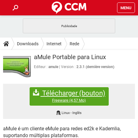
MENU
INÍCIO
JOGOS
WHATSAPP
DICAS
Downloads
Internet
Rede
CELULAR
FACEBOOK
JOGOS
WHATSAPP
DOWNLOADS
aMule Portable para Linux
Gerenciador de downloads
OUTLOOK
EXCEL
CELULAR
FACEBOOK
INSTAGRAM
JOGOS
GMAIL
WHATSAPP
Editeur :
amule
Version :
2.3.1 (dernière version)
FÓRUM
OUTLOOK
EXCEL
GUIA DE COMPRAS
CELULAR
FACEBOOK
INSTAGRAM
JOGOS
GMAIL
WHATSAPP
GLOSSÁRIO
OUTLOOK
EXCEL
Télécharger (bouton)
GUIA DE COMPRAS
CELULAR
FACEBOOK
INSTAGRAM
JOGOS
GMAIL
WHATSAPP
Freeware
(4,57 Mo)
OUTLOOK
EXCEL
GUIA DE COMPRAS
CELULAR
FACEBOOK
Linux
-
Inglês
INSTAGRAM
GMAIL
OUTLOOK
EXCEL
GUIA DE COMPRAS
aMule é um cliente eMule para redes ed2k e Kademlia,
INSTAGRAM
GMAIL
suportando múltiplas plataformas.