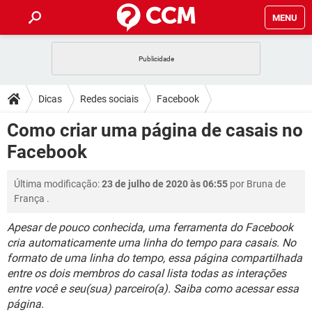
MENU
INÍCIO
JOGOS
WHATSAPP
DICAS
Dicas
Redes sociais
Facebook
CELULAR
FACEBOOK
JOGOS
WHATSAPP
DOWNLOADS
Como criar uma página de casais no
OUTLOOK
EXCEL
CELULAR
FACEBOOK
Facebook
INSTAGRAM
JOGOS
GMAIL
WHATSAPP
FÓRUM
OUTLOOK
EXCEL
GUIA DE COMPRAS
CELULAR
FACEBOOK
Última modificação:
23 de julho de 2020 às 06:55
por
Bruna de
INSTAGRAM
JOGOS
GMAIL
WHATSAPP
GLOSSÁRIO
OUTLOOK
França
.
EXCEL
GUIA DE COMPRAS
CELULAR
FACEBOOK
INSTAGRAM
JOGOS
GMAIL
WHATSAPP
Apesar de pouco conhecida, uma ferramenta do Facebook
OUTLOOK
EXCEL
cria automaticamente uma linha do tempo para casais. No
GUIA DE COMPRAS
CELULAR
FACEBOOK
formato de uma linha do tempo, essa página compartilhada
INSTAGRAM
GMAIL
OUTLOOK
EXCEL
entre os dois membros do casal lista todas as interações
GUIA DE COMPRAS
entre você e seu(sua) parceiro(a). Saiba como acessar essa
INSTAGRAM
GMAIL
página.