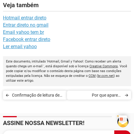
Veja também
Hotmail entrar direto
Entrar direto no gmail
Email yahoo tem br
Facebook entrar direto
Ler email yahoo
Este documento, intitulado 'Hotmail, Gmail y Yahoo!: Como receber um alerta
quando chega um e-mail ', está disponível sob a licença
Creative Commons
. Você
pode copiar e/ou modificar o conteúdo desta página com base nas condições
estipuladas pela licença. Não se esqueça de creditar o
CCM
(
br.ccm.net
) ao
utilizar este artigo.
Confirmação de leitura de
Por que aparece
email no Outlook
'Undisclosed Recipients' no
campo 'Para' de um e-mail
ASSINE NOSSA NEWSLETTER!