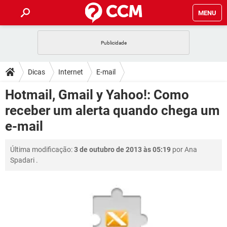
MENU
INÍCIO
JOGOS
WHATSAPP
DICAS
Dicas
Internet
E-mail
CELULAR
FACEBOOK
JOGOS
WHATSAPP
DOWNLOADS
Hotmail, Gmail y Yahoo!: Como
OUTLOOK
EXCEL
CELULAR
FACEBOOK
receber um alerta quando chega um
INSTAGRAM
JOGOS
GMAIL
WHATSAPP
FÓRUM
OUTLOOK
EXCEL
e-mail
GUIA DE COMPRAS
CELULAR
FACEBOOK
INSTAGRAM
JOGOS
GMAIL
WHATSAPP
GLOSSÁRIO
OUTLOOK
EXCEL
Última modificação:
3 de outubro de 2013 às 05:19
por
Ana
GUIA DE COMPRAS
CELULAR
FACEBOOK
Spadari
.
INSTAGRAM
JOGOS
GMAIL
WHATSAPP
OUTLOOK
EXCEL
GUIA DE COMPRAS
CELULAR
FACEBOOK
INSTAGRAM
GMAIL
OUTLOOK
EXCEL
GUIA DE COMPRAS
INSTAGRAM
GMAIL