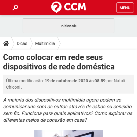
MENU
INÍCIO
JOGOS
WHATSAPP
DICAS
Dicas
Multimídia
CELULAR
FACEBOOK
JOGOS
WHATSAPP
DOWNLOADS
Como colocar em rede seus
OUTLOOK
EXCEL
CELULAR
FACEBOOK
dispositivos de rede doméstica
INSTAGRAM
JOGOS
GMAIL
WHATSAPP
FÓRUM
OUTLOOK
EXCEL
GUIA DE COMPRAS
CELULAR
FACEBOOK
Última modificação:
19 de outubro de 2020 às 08:59
por
Natali
INSTAGRAM
JOGOS
GMAIL
WHATSAPP
GLOSSÁRIO
OUTLOOK
Chiconi
.
EXCEL
GUIA DE COMPRAS
CELULAR
FACEBOOK
INSTAGRAM
JOGOS
GMAIL
WHATSAPP
A maioria dos dispositivos multimídia agora podem se
OUTLOOK
EXCEL
comunicar uns com os outros através de cabos ou conexão
GUIA DE COMPRAS
CELULAR
FACEBOOK
sem fio. Funciona para quais aplicativos? Como explorar os
INSTAGRAM
GMAIL
OUTLOOK
EXCEL
diferentes meios de conexão em casa?
GUIA DE COMPRAS
INSTAGRAM
GMAIL