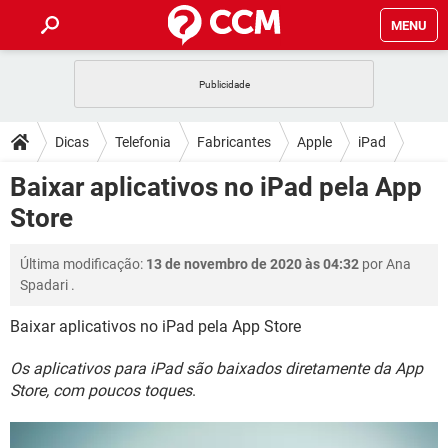
MENU
INÍCIO
JOGOS
WHATSAPP
DICAS
Dicas
Telefonia
Fabricantes
Apple
iPad
CELULAR
FACEBOOK
JOGOS
WHATSAPP
DOWNLOADS
Baixar aplicativos no iPad pela App
OUTLOOK
EXCEL
CELULAR
FACEBOOK
Store
INSTAGRAM
JOGOS
GMAIL
WHATSAPP
FÓRUM
OUTLOOK
EXCEL
GUIA DE COMPRAS
CELULAR
FACEBOOK
Última modificação:
13 de novembro de 2020 às 04:32
por
Ana
INSTAGRAM
JOGOS
GMAIL
WHATSAPP
GLOSSÁRIO
OUTLOOK
Spadari
.
EXCEL
GUIA DE COMPRAS
CELULAR
FACEBOOK
INSTAGRAM
JOGOS
GMAIL
WHATSAPP
Baixar aplicativos no iPad pela App Store
OUTLOOK
EXCEL
GUIA DE COMPRAS
CELULAR
FACEBOOK
Os aplicativos para iPad são baixados diretamente da App
INSTAGRAM
GMAIL
OUTLOOK
EXCEL
Store, com poucos toques
.
GUIA DE COMPRAS
INSTAGRAM
GMAIL