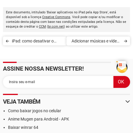
Este documento, intitulado 'Baixar aplicativos no iPad pela App Store', está
disponível sob a licença
Creative Commons
. Você pode copiar e/ou modificar o
conteúdo desta página com base nas condições estipuladas pela licença. Não se
esqueça de creditar o
CCM
(
br.ccm.net
) ao utilizar este artigo.
iPad: como desativar o
Adicionar músicas e vídeos
bloqueio por código
no iPad/iPhone sem iTunes
com o CopyTrans Manager
ASSINE NOSSA NEWSLETTER!
VEJA TAMBÉM
Como baixar jogos no celular
Anime Mugen para Android - APK
Baixar winrar 64