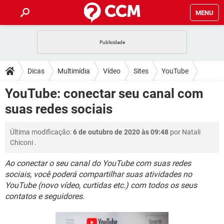
MENU
INÍCIO
JOGOS
WHATSAPP
DICAS
Dicas
Multimídia
Vídeo
Sites
YouTube
CELULAR
FACEBOOK
JOGOS
WHATSAPP
DOWNLOADS
YouTube: conectar seu canal com
OUTLOOK
EXCEL
CELULAR
FACEBOOK
suas redes sociais
INSTAGRAM
JOGOS
GMAIL
WHATSAPP
FÓRUM
OUTLOOK
EXCEL
GUIA DE COMPRAS
CELULAR
FACEBOOK
Última modificação:
6 de outubro de 2020 às 09:48
por
Natali
INSTAGRAM
JOGOS
GMAIL
WHATSAPP
GLOSSÁRIO
OUTLOOK
Chiconi
.
EXCEL
GUIA DE COMPRAS
CELULAR
FACEBOOK
INSTAGRAM
JOGOS
GMAIL
WHATSAPP
Ao conectar o seu canal do YouTube com suas redes
OUTLOOK
EXCEL
sociais, você poderá compartilhar suas atividades no
GUIA DE COMPRAS
CELULAR
FACEBOOK
YouTube (novo vídeo, curtidas etc.) com todos os seus
INSTAGRAM
GMAIL
OUTLOOK
EXCEL
contatos e seguidores.
GUIA DE COMPRAS
INSTAGRAM
GMAIL