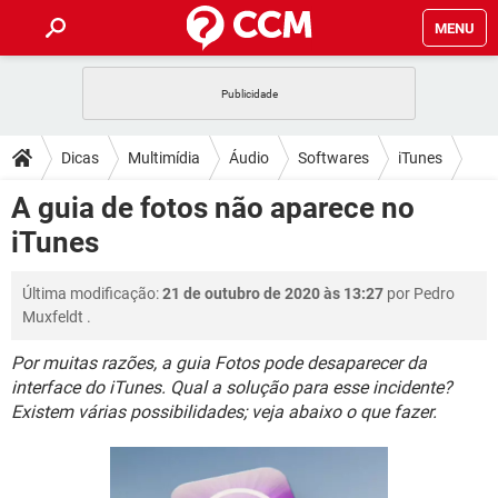
MENU
INÍCIO
JOGOS
WHATSAPP
DICAS
Dicas
Multimídia
Áudio
Softwares
iTunes
CELULAR
FACEBOOK
JOGOS
WHATSAPP
DOWNLOADS
A guia de fotos não aparece no
OUTLOOK
EXCEL
CELULAR
FACEBOOK
iTunes
INSTAGRAM
JOGOS
GMAIL
WHATSAPP
FÓRUM
OUTLOOK
EXCEL
GUIA DE COMPRAS
CELULAR
FACEBOOK
Última modificação:
21 de outubro de 2020 às 13:27
por
Pedro
INSTAGRAM
JOGOS
GMAIL
WHATSAPP
GLOSSÁRIO
OUTLOOK
Muxfeldt
.
EXCEL
GUIA DE COMPRAS
CELULAR
FACEBOOK
INSTAGRAM
JOGOS
GMAIL
WHATSAPP
Por muitas razões, a guia Fotos pode desaparecer da
OUTLOOK
EXCEL
interface do iTunes. Qual a solução para esse incidente?
GUIA DE COMPRAS
CELULAR
FACEBOOK
Existem várias possibilidades; veja abaixo o que fazer.
INSTAGRAM
GMAIL
OUTLOOK
EXCEL
GUIA DE COMPRAS
INSTAGRAM
GMAIL