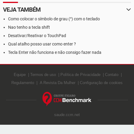
VEJA TAMBÉM
Como colocar o símbolo de grau (°) com o teclado
Nao tenho a tecla shift
Desativar/Reativar o TouchPad
Qual atalho posso usar como enter ?
Tecla Enter não funciona e não consigo fazer nada
Equipe
Termos de uso
Política de Privacidade
Contato
Regulamento
A Revista Da Mulher
Configuração de cookies
saude.ccm.net