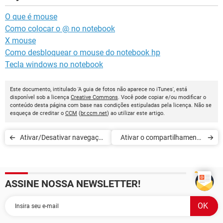
O que é mouse
Como colocar o @ no notebook
X mouse
Como desbloquear o mouse do notebook hp
Tecla windows no notebook
Este documento, intitulado 'A guia de fotos não aparece no iTunes', está
disponível sob a licença
Creative Commons
. Você pode copiar e/ou modificar o
conteúdo desta página com base nas condições estipuladas pela licença. Não se
esqueça de creditar o
CCM
(
br.ccm.net
) ao utilizar este artigo.
Ativar/Desativar navegação
Ativar o compartilhamento
total por teclado no iTunes
da biblioteca (XML) do
iTunes com outros
ASSINE NOSSA NEWSLETTER!
aplicativos