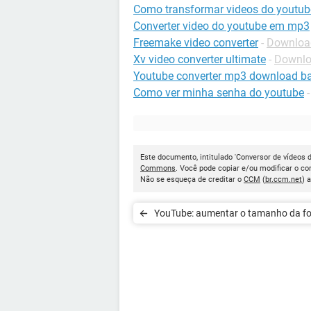
Como transformar videos do youtu
Converter video do youtube em mp3
Freemake video converter
-
Download
Xv video converter ultimate
-
Downlo
Youtube converter mp3 download ba
Como ver minha senha do youtube
Este documento, intitulado 'Conversor de vídeos 
Commons
. Você pode copiar e/ou modificar o c
Não se esqueça de creditar o
CCM
(
br.ccm.net
) 
YouTube: aumentar o tamanho da f
das legendas