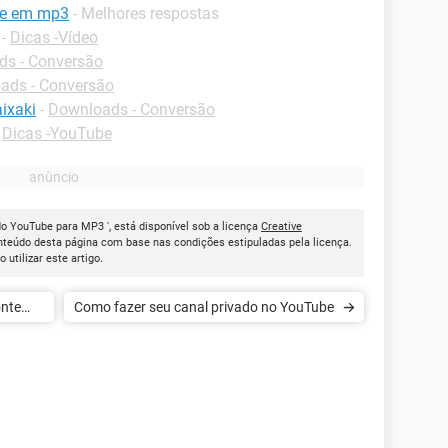
be em mp3
- Melhores respostas
-
Dicas -Vídeo
s - Conversão
ads - Conversão
ixaki
-
Downloads - Conversão
-
Dicas -YouTube
do YouTube para MP3 ', está disponível sob a licença
Creative
onteúdo desta página com base nas condições estipuladas pela licença.
ao utilizar este artigo.
onte
Como fazer seu canal privado no YouTube