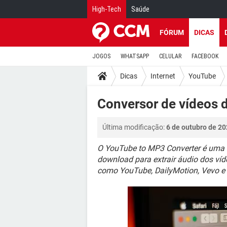
High-Tech
Saúde
FÓRUM
DICAS
JOGOS
WHATSAPP
CELULAR
FACEBOOK
Dicas
Internet
YouTube
Conversor de vídeos
Última modificação:
6 de outubro de 20
O YouTube to MP3 Converter é uma f
download para extrair áudio dos ví
como YouTube, DailyMotion, Vevo e