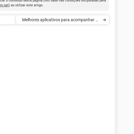
icar o conteúdo desta página com base nas condições estipuladas pela
cm.net
) ao utilizar este artigo.
Melhores aplicativos para acompanhar os
Jogos Olímpicos Rio 2016