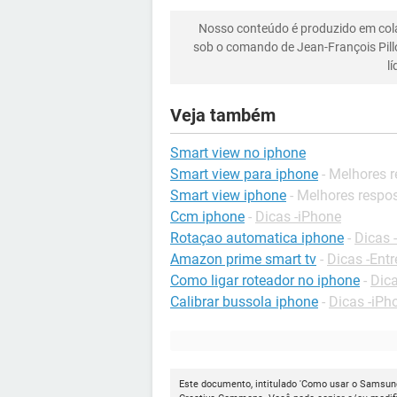
Nosso conteúdo é produzido em co
sob o comando de Jean-François Pill
l
Veja também
Smart view no iphone
Smart view para iphone
- Melhores 
Smart view iphone
- Melhores respo
Ccm iphone
-
Dicas -iPhone
Rotaçao automatica iphone
-
Dicas 
Amazon prime smart tv
-
Dicas -Ent
Como ligar roteador no iphone
-
Dica
Calibrar bussola iphone
-
Dicas -iPh
Este documento, intitulado 'Como usar o Samsung