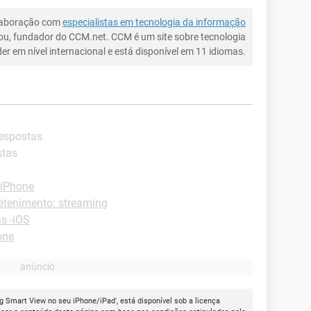
laboração com
especialistas em tecnologia da informação
ou, fundador do CCM.net. CCM é um site sobre tecnologia
íder em nível internacional e está disponível em 11 idiomas.
respostas
stas
-iPhone
retenimento: streaming
s -iOS
one
 Smart View no seu iPhone/iPad', está disponível sob a licença