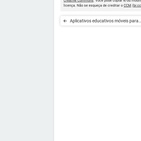
Creative Commons
. Você pode copiar e/ou modif
licença. Não se esqueça de creditar o
CCM
(
br.c
Aplicativos educativos móveis para
crianças pequenas