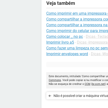
Veja também
Como imprimir em uma impressora 
Como compartilhar a impressora co
Como compartilhar a impressora na
Como imprimir do celular para impr
Como colocar _ no pc
-
Dicas -Tecla
Imprimir livro a5
-
Dicas -Impressora
Como fazer uma limpeza no pc sem
Imprimir envelopes word
-
Dicas -Wo
Este documento, intitulado 'Como compartilhar u
Commons
. Você pode copiar e/ou modificar o c
Não se esqueça de creditar o
CCM
(
br.ccm.net
) 
Não é possível criar a máquina virtu
no Minecraft