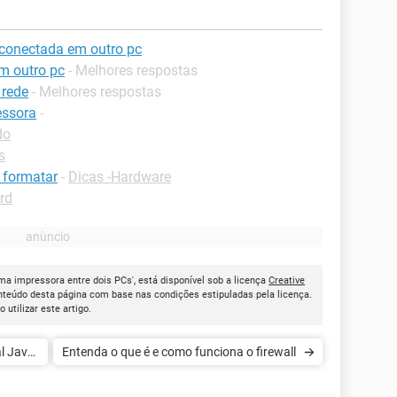
conectada em outro pc
m outro pc
- Melhores respostas
 rede
- Melhores respostas
essora
-
do
s
 formatar
-
Dicas -Hardware
rd
ma impressora entre dois PCs', está disponível sob a licença
Creative
onteúdo desta página com base nas condições estipuladas pela licença.
ao utilizar este artigo.
al Java
Entenda o que é e como funciona o firewall