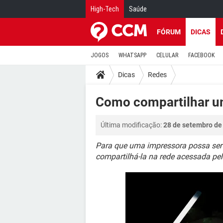
High-Tech
Saúde
FÓRUM
DICAS
JOGOS
WHATSAPP
CELULAR
FACEBOOK
Dicas
Redes
Como compartilhar um
Última modificação:
28 de setembro de
Para que uma impressora possa ser
compartilhá-la na rede acessada pel