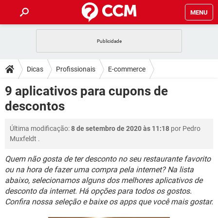
MENU
INÍCIO
JOGOS
WHATSAPP
DICAS
Dicas
Profissionais
E-commerce
CELULAR
FACEBOOK
JOGOS
WHATSAPP
DOWNLOADS
9 aplicativos para cupons de
OUTLOOK
EXCEL
CELULAR
FACEBOOK
descontos
INSTAGRAM
JOGOS
GMAIL
WHATSAPP
FÓRUM
OUTLOOK
EXCEL
GUIA DE COMPRAS
CELULAR
FACEBOOK
Última modificação:
8 de setembro de 2020 às 11:18
por
Pedro
INSTAGRAM
JOGOS
GMAIL
WHATSAPP
GLOSSÁRIO
OUTLOOK
Muxfeldt
.
EXCEL
GUIA DE COMPRAS
CELULAR
FACEBOOK
INSTAGRAM
JOGOS
GMAIL
WHATSAPP
Quem não gosta de ter desconto no seu restaurante favorito
OUTLOOK
EXCEL
ou na hora de fazer uma compra pela internet? Na lista
GUIA DE COMPRAS
CELULAR
FACEBOOK
abaixo, selecionamos alguns dos melhores aplicativos de
INSTAGRAM
GMAIL
OUTLOOK
EXCEL
desconto da internet. Há opções para todos os gostos.
GUIA DE COMPRAS
Confira nossa seleção e baixe os apps que você mais gostar.
INSTAGRAM
GMAIL