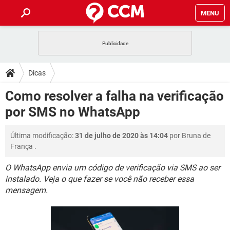
MENU
INÍCIO
JOGOS
WHATSAPP
DICAS
Dicas
CELULAR
FACEBOOK
JOGOS
WHATSAPP
DOWNLOADS
Como resolver a falha na verificação
OUTLOOK
EXCEL
CELULAR
FACEBOOK
por SMS no WhatsApp
INSTAGRAM
JOGOS
GMAIL
WHATSAPP
FÓRUM
OUTLOOK
EXCEL
GUIA DE COMPRAS
CELULAR
FACEBOOK
Última modificação:
31 de julho de 2020 às 14:04
por
Bruna de
INSTAGRAM
JOGOS
GMAIL
WHATSAPP
GLOSSÁRIO
OUTLOOK
França
.
EXCEL
GUIA DE COMPRAS
CELULAR
FACEBOOK
INSTAGRAM
JOGOS
GMAIL
WHATSAPP
O WhatsApp envia um código de verificação via SMS ao ser
OUTLOOK
EXCEL
instalado. Veja o que fazer se você não receber essa
GUIA DE COMPRAS
CELULAR
FACEBOOK
mensagem.
INSTAGRAM
GMAIL
OUTLOOK
EXCEL
GUIA DE COMPRAS
INSTAGRAM
GMAIL