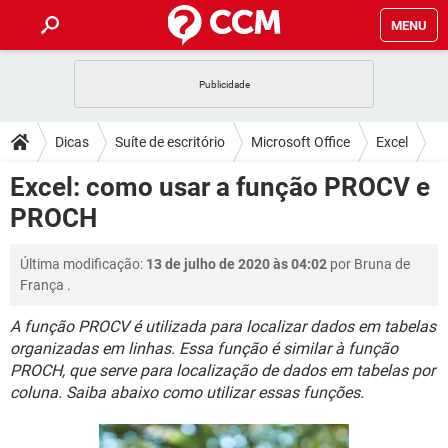
MENU
INÍCIO
JOGOS
WHATSAPP
DICAS
Dicas
Suíte de escritório
Microsoft Office
Excel
CELULAR
FACEBOOK
JOGOS
WHATSAPP
DOWNLOADS
Excel: como usar a função PROCV e
OUTLOOK
EXCEL
CELULAR
FACEBOOK
PROCH
INSTAGRAM
JOGOS
GMAIL
WHATSAPP
FÓRUM
OUTLOOK
EXCEL
GUIA DE COMPRAS
CELULAR
FACEBOOK
Última modificação:
13 de julho de 2020 às 04:02
por
Bruna de
INSTAGRAM
JOGOS
GMAIL
WHATSAPP
GLOSSÁRIO
OUTLOOK
França
.
EXCEL
GUIA DE COMPRAS
CELULAR
FACEBOOK
INSTAGRAM
JOGOS
GMAIL
WHATSAPP
A função PROCV é utilizada para localizar dados em tabelas
OUTLOOK
EXCEL
organizadas em linhas. Essa função é similar à função
GUIA DE COMPRAS
CELULAR
FACEBOOK
PROCH, que serve para localização de dados em tabelas por
INSTAGRAM
GMAIL
OUTLOOK
EXCEL
coluna. Saiba abaixo como utilizar essas funções.
GUIA DE COMPRAS
INSTAGRAM
GMAIL