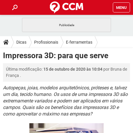
MENU
INÍCIO
JOGOS
WHATSAPP
DICAS
Dicas
Profissionais
E-ferramentas
CELULAR
FACEBOOK
JOGOS
WHATSAPP
DOWNLOADS
Impressora 3D: para que serve
OUTLOOK
EXCEL
CELULAR
FACEBOOK
INSTAGRAM
JOGOS
GMAIL
WHATSAPP
FÓRUM
Última modificação:
15 de outubro de 2020 às 10:04
por
Bruna de
OUTLOOK
EXCEL
GUIA DE COMPRAS
CELULAR
FACEBOOK
França
.
INSTAGRAM
JOGOS
GMAIL
WHATSAPP
GLOSSÁRIO
OUTLOOK
EXCEL
Autopeças, joias, modelos arquitetônicos, próteses e, talvez
GUIA DE COMPRAS
CELULAR
FACEBOOK
um dia, tecido humano. Os usos de uma impressora 3D são
INSTAGRAM
JOGOS
GMAIL
WHATSAPP
OUTLOOK
EXCEL
extremamente variados e podem ser aplicados em vários
GUIA DE COMPRAS
CELULAR
FACEBOOK
campos. Quais são os benefícios das impressoras 3D e
INSTAGRAM
GMAIL
como aproveitar o máximo nas empresas?
OUTLOOK
EXCEL
GUIA DE COMPRAS
INSTAGRAM
GMAIL