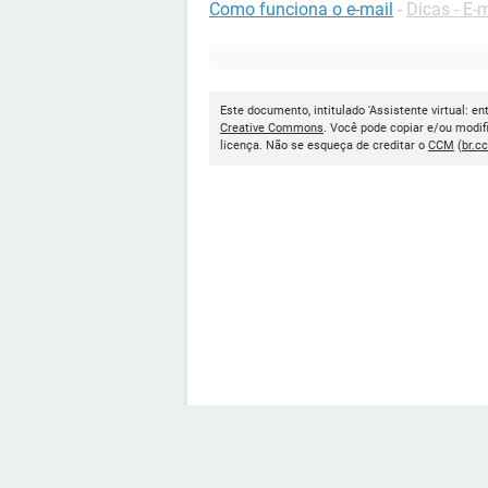
Como funciona o e-mail
-
Dicas - E-
Este documento, intitulado 'Assistente virtual: e
Creative Commons
. Você pode copiar e/ou modif
licença. Não se esqueça de creditar o
CCM
(
br.c