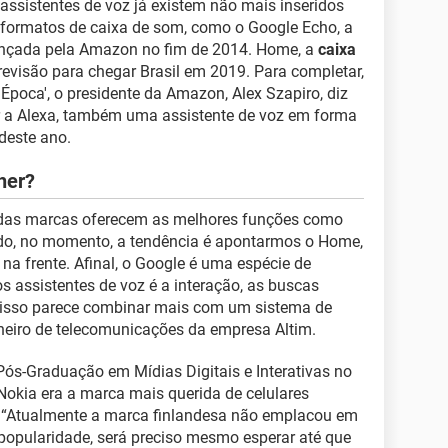
assistentes de voz já existem não mais inseridos
ormatos de caixa de som, como o Google Echo, a
 lançada pela Amazon no fim de 2014. Home, a
caixa
evisão para chegar Brasil em 2019. Para completar,
 'Época', o presidente da Amazon, Alex Szapiro, diz
r a Alexa, também uma assistente de voz em forma
 deste ano.
her?
l das marcas oferecem as melhores funções como
odo, no momento, a tendência é apontarmos o Home,
na frente. Afinal, o Google é uma espécie de
s assistentes de voz é a interação, as buscas
a, isso parece combinar mais com um sistema de
nheiro de telecomunicações da empresa Altim.
ós-Graduação em Mídias Digitais e Interativas no
okia era a marca mais querida de celulares
 “Atualmente a marca finlandesa não emplacou em
popularidade, será preciso mesmo esperar até que