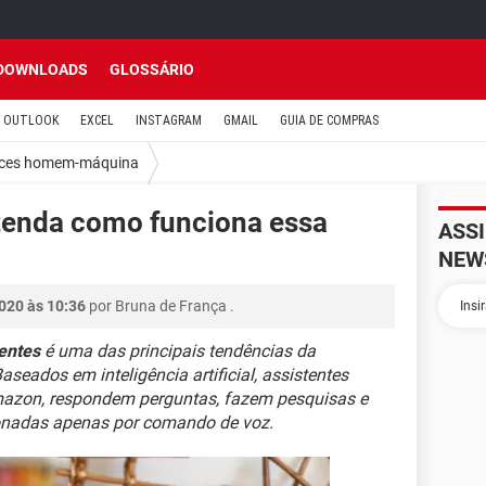
DOWNLOADS
GLOSSÁRIO
OUTLOOK
EXCEL
INSTAGRAM
GMAIL
GUIA DE COMPRAS
aces homem-máquina
ntenda como funciona essa
ASS
NEW
020 às 10:36
por
Bruna de França
.
gentes
é uma das principais tendências da
seados em inteligência artificial, assistentes
 Amazon, respondem perguntas, fazem pesquisas e
onadas apenas por comando de voz.