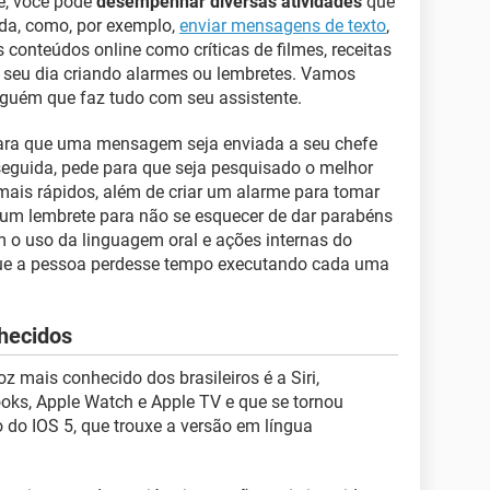
te, você pode
desempenhar diversas atividades
que
da, como, por exemplo,
enviar mensagens de texto
,
s conteúdos online como críticas de filmes, receitas
ar seu dia criando alarmes ou lembretes. Vamos
alguém que faz tudo com seu assistente.
ara que uma mensagem seja enviada a seu chefe
eguida, pede para que seja pesquisado o melhor
mais rápidos, além de criar um alarme para tomar
um lembrete para não se esquecer de dar parabéns
o uso da linguagem oral e ações internas do
 que a pessoa perdesse tempo executando cada uma
hecidos
z mais conhecido dos brasileiros é a Siri,
oks, Apple Watch e Apple TV e que se tornou
o do IOS 5, que trouxe a versão em língua