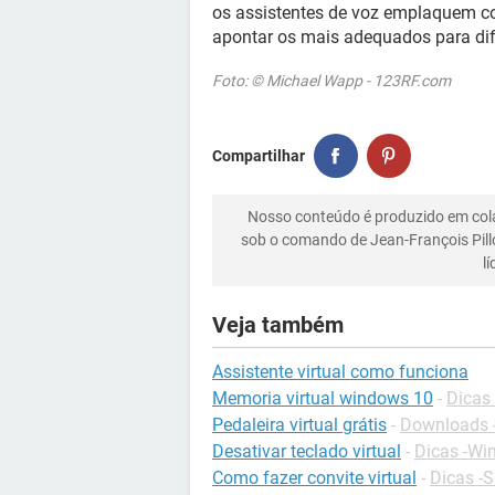
os assistentes de voz emplaquem co
apontar os mais adequados para dife
Foto: © Michael Wapp - 123RF.com
Compartilhar
Nosso conteúdo é produzido em co
sob o comando de Jean-François Pill
l
Veja também
Assistente virtual como funciona
Memoria virtual windows 10
-
Dicas
Pedaleira virtual grátis
-
Downloads 
Desativar teclado virtual
-
Dicas -Wi
Como fazer convite virtual
-
Dicas -S