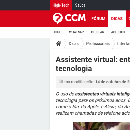
High-Tech
Saúde
FÓRUM
DICAS
JOGOS
WHATSAPP
CELULAR
FACEBOOK
Dicas
Profissionais
Interf
Assistente virtual: e
tecnologia
Última modificação:
14 de outubro de 2
O uso de
assistentes virtuais inteli
tecnologia para os próximos anos. Ba
como a Siri, da Apple, e Alexa, da
realizam chamadas de telefone aci