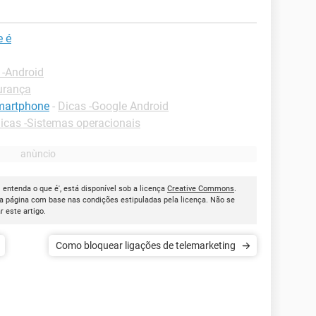
e é
 -Android
urança
smartphone
-
Dicas -Google Android
icas -Sistemas operacionais
 entenda o que é', está disponível sob a licença
Creative Commons
.
a página com base nas condições estipuladas pela licença. Não se
ar este artigo.
Como bloquear ligações de telemarketing