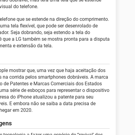
isual do telefone.
 telefone que se estende na direção do comprimento.
uma tela flexível, que pode ser desenrolado de
ador. Seja dobrando, seja estendo a tela do
 é que a LG também se mostra pronta para a disputa
enta e extensão da tela.
Apple mostrar que, uma vez que haja aceitação dos
ás na corrida pelos smartphones dobráveis. A marca
rio de Patentes e Marcas Comerciais dos Estados
uma série de esboços para representar o dispositivo
resa do iPhone atualizou a patente para seu
eis. E embora não se saiba a data precisa de
chegar em 2020.
gens
 tecnologia a fazer uma espécie de “revival’ dos