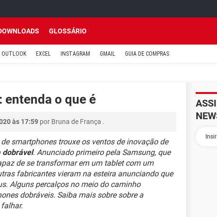
DOWNLOADS
GLOSSÁRIO
OUTLOOK
EXCEL
INSTAGRAM
GMAIL
GUIA DE COMPRAS
 entenda o que é
ASS
NEW
020 às 17:59
por
Bruna de França
.
o de smartphones trouxe os ventos de inovação de
a dobrável
. Anunciado primeiro pela Samsung, que
apaz de se transformar em um tablet com um
outras fabricantes vieram na esteira anunciando que
s. Alguns percalços no meio do caminho
ones dobráveis. Saiba mais sobre sobre a
falhar.