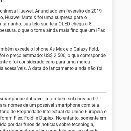
chinesa Huawei. Anunciado em fevereiro de 2019
to, Huawei Mate X foi uma surpresa para o
 tamanho: sua tela sua tela OLED chega a 8
pessura, o que o torna ainda mais fino que um iPad
 também excede o Iphone Xs Max e o Galaxy Fold,
foi o preço estimado: US$ 2.500, o que corresponde
nte e foi considerado caro para uma marca
s acessíveis. A data do lançamento ainda não foi
smartphone dobrável, a também sul-coreana LG
 para nomes de um possível smartphone com tela
ritório de Propriedade Intelectual da União Europeia e
foram Flex, Foldi e Duplex. No entanto, somente em
cido por dar furos de notícias sobre tecnologia,
não dobrável, mas terá uma tela que se estende