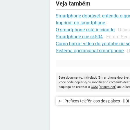
Veja também
Smartphone dobrável: entenda o qu
Imprimir do smartphone
-
O smartphone está iniciando
-
Dicas
Smartphone cce sk504
-
Fórum Seg
Como baixar vídeo do youtube no 
Sistema operacional smartphone
-
D
Este documento, intitulado 'Smartphone dobrável:
Você pode copiar e/ou modificar o conteúdo dest
esqueça de creditar o
CCM
(
br.ccm.net
) ao utiliz
Prefixos telefônicos dos países - DDI